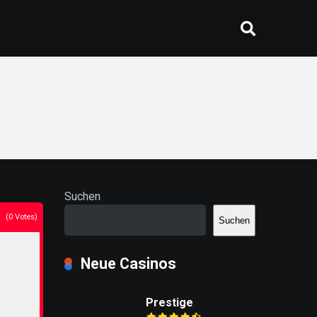
Suchen
s
(
0
Votes)
Suchen
Neue Casinos
Prestige