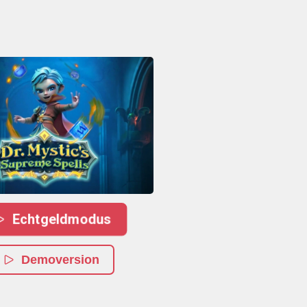
Echtgeldmodus
Demoversion