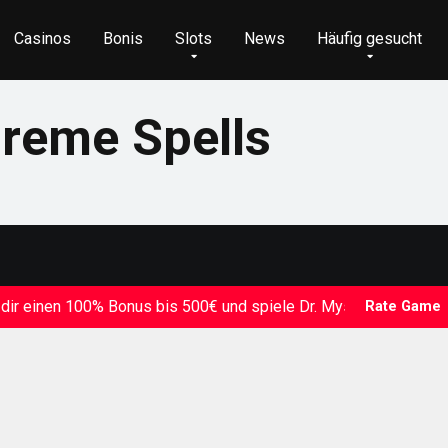
Casinos
Bonis
Slots
News
Häufig gesucht
preme Spells
inen 100% Bonus bis 500€ und spiele Dr. Mystic's Supreme Spell
Rate Game