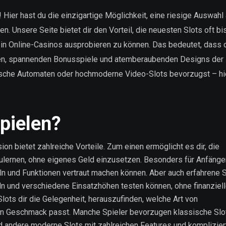
Hier hast du die einzigartige Möglichkeit, eine riesige Auswahl
. Unsere Seite bietet dir den Vorteil, die neuesten Slots oft bi
g in Online-Casinos ausprobieren zu können. Das bedeutet, dass 
ionen, spannenden Bonusspiele und atemberaubenden Designs der
sische Automaten oder hochmoderne Video-Slots bevorzugst – hi
pielen?
n bietet zahlreiche Vorteile. Zum einen ermöglicht es dir, die
ernen, ohne eigenes Geld einzusetzen. Besonders für Anfänger
eln und Funktionen vertraut machen können. Aber auch erfahrene S
eln und verschiedene Einsatzhöhen testen können, ohne finanziel
ots dir die Gelegenheit, herauszufinden, welche Art von
n Geschmack passt. Manche Spieler bevorzugen klassische Slo
andere moderne Slots mit zahlreichen Features und komplizier