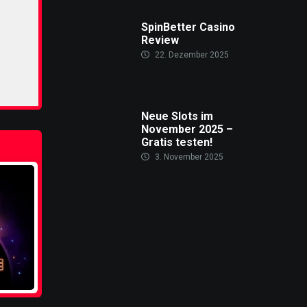
SpinBetter Casino
Review
22. Dezember 2025
Neue Slots im
November 2025 –
Gratis testen!
3. November 2025