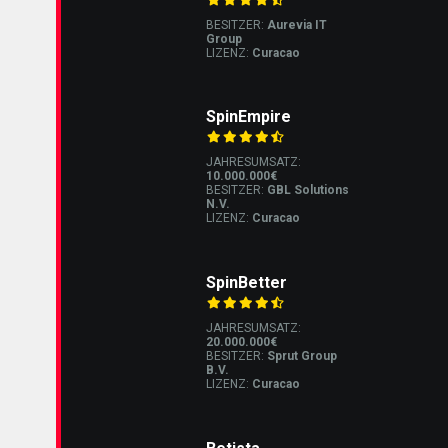
BESITZER:
Aurevia IT
Group
LIZENZ:
Curacao
SpinEmpire
JAHRESUMSATZ:
10.000.000€
BESITZER:
GBL Solutions
N.V.
LIZENZ:
Curacao
SpinBetter
JAHRESUMSATZ:
20.000.000€
BESITZER:
Sprut Group
B.V.
LIZENZ:
Curacao