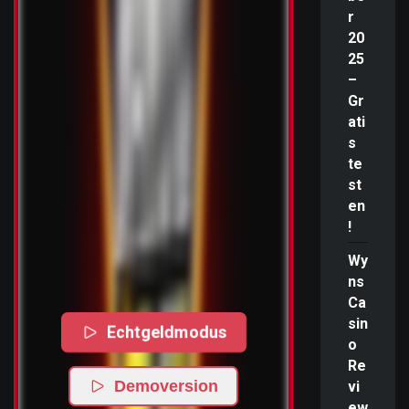
r
20
25
–
Gr
ati
s
te
st
en
!
Wy
ns
Ca
sin
Echtgeldmodus
o
Re
Demoversion
vi
ew