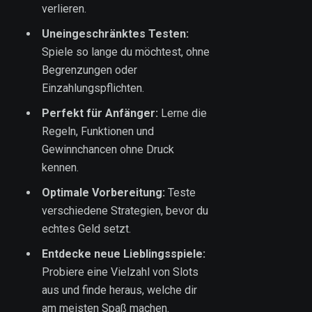
verlieren.
Uneingeschränktes Testen:
Spiele so lange du möchtest, ohne
Begrenzungen oder
Einzahlungspflichten.
Perfekt für Anfänger:
Lerne die
Regeln, Funktionen und
Gewinnchancen ohne Druck
kennen.
Optimale Vorbereitung:
Teste
verschiedene Strategien, bevor du
echtes Geld setzt.
Entdecke neue Lieblingsspiele:
Probiere eine Vielzahl von Slots
aus und finde heraus, welche dir
am meisten Spaß machen.