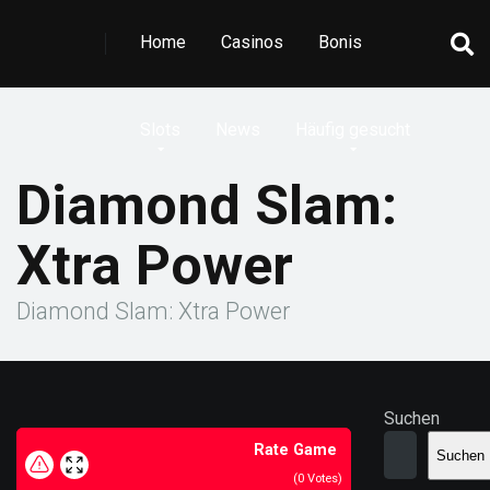
Home
Casinos
Bonis
Slots
News
Häufig gesucht
Diamond Slam:
Xtra Power
Diamond Slam: Xtra Power
Suchen
Rate Game
Suchen
(
0
Votes)