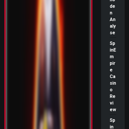
de
n
An
aly
se
Sp
inE
m
pir
e
Ca
sin
o
Re
vi
ew
Sp
in