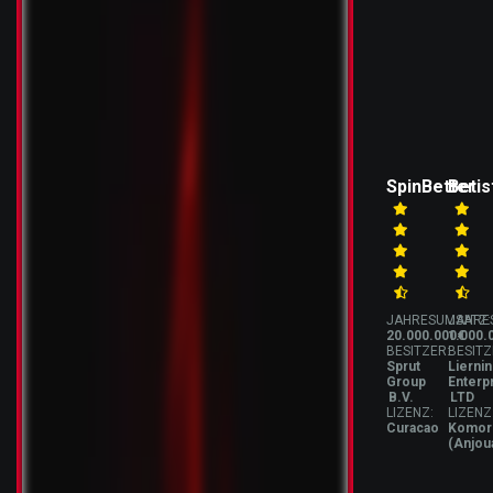
SpinBetter
Betis
JAHRESUMSATZ:
JAHRE
20.000.000€
1.000.
BESITZER:
BESITZ
Sprut
Liernin
Group
Enterp
B.V.
LTD
LIZENZ:
LIZENZ
Curacao
Komor
(Anjou