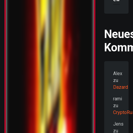
Neue
Komm
Alex
zu
Dazard
rami
zu
CryptoRu
Jens
zu