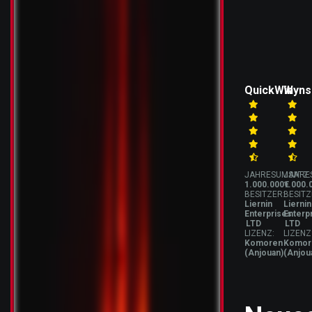
QuickWin
Wyns
JAHRESUMSATZ:
JAHRE
1.000.000€
1.000.
BESITZER:
BESITZ
Liernin
Liernin
Enterprises
Enterp
LTD
LTD
LIZENZ:
LIZENZ
Komoren
Komor
(Anjouan)
(Anjou