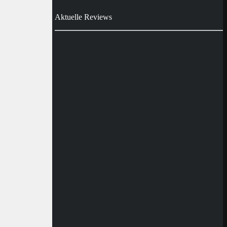
3. November 2025
Aktuelle Reviews