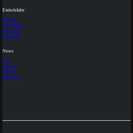
Entwickler
Merkur
Novomatic
Play'n Go
Pragmatic
News
Alle
Casinos
Partner
Ratgeber