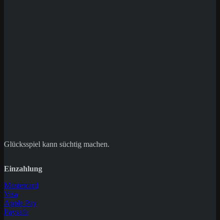
Save my name, email, and website in this
browser for the next time I comment.
Glücksspiel kann süchtig machen.
Einzahlung
Mastercard
Visa
Apple Pay
Paysafe