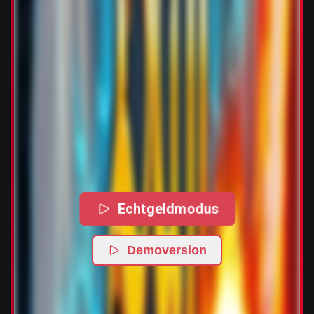
Echtgeldmodus
Demoversion