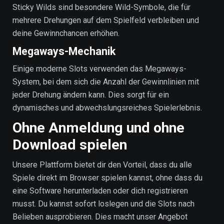
Sticky Wilds sind besondere Wild-Symbole, die für
mehrere Drehungen auf dem Spielfeld verbleiben und
deine Gewinnchancen erhöhen.
Megaways-Mechanik
Einige moderne Slots verwenden das Megaways-
System, bei dem sich die Anzahl der Gewinnlinien mit
jeder Drehung ändern kann. Dies sorgt für ein
dynamisches und abwechslungsreiches Spielerlebnis.
Ohne Anmeldung und ohne
Download spielen
Unsere Plattform bietet dir den Vorteil, dass du alle
Spiele direkt im Browser spielen kannst, ohne dass du
eine Software herunterladen oder dich registrieren
musst. Du kannst sofort loslegen und die Slots nach
Belieben ausprobieren. Dies macht unser Angebot