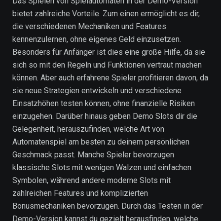
Das Spielen von Spielautomaten in der Demo-Version
bietet zahlreiche Vorteile. Zum einen ermöglicht es dir,
die verschiedenen Mechaniken und Features
kennenzulernen, ohne eigenes Geld einzusetzen.
Besonders für Anfänger ist dies eine große Hilfe, da sie
sich so mit den Regeln und Funktionen vertraut machen
können. Aber auch erfahrene Spieler profitieren davon, da
sie neue Strategien entwickeln und verschiedene
Einsatzhöhen testen können, ohne finanzielle Risiken
einzugehen. Darüber hinaus geben Demo Slots dir die
Gelegenheit, herauszufinden, welche Art von
Automatenspiel am besten zu deinem persönlichen
Geschmack passt. Manche Spieler bevorzugen
klassische Slots mit wenigen Walzen und einfachen
Symbolen, während andere moderne Slots mit
zahlreichen Features und komplizierten
Bonusmechaniken bevorzugen. Durch das Testen in der
Demo-Version kannst du gezielt herausfinden, welche