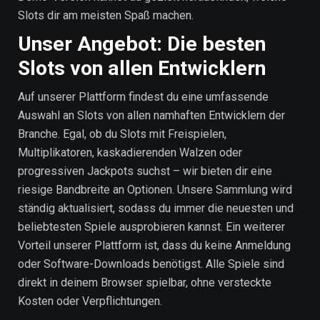
Slots dir am meisten Spaß machen.
Unser Angebot: Die besten
Slots von allen Entwicklern
Auf unserer Plattform findest du eine umfassende
Auswahl an Slots von allen namhaften Entwicklern der
Branche. Egal, ob du Slots mit Freispielen,
Multiplikatoren, kaskadierenden Walzen oder
progressiven Jackpots suchst – wir bieten dir eine
riesige Bandbreite an Optionen. Unsere Sammlung wird
ständig aktualisiert, sodass du immer die neuesten und
beliebtesten Spiele ausprobieren kannst. Ein weiterer
Vorteil unserer Plattform ist, dass du keine Anmeldung
oder Software-Downloads benötigst. Alle Spiele sind
direkt in deinem Browser spielbar, ohne versteckte
Kosten oder Verpflichtungen.