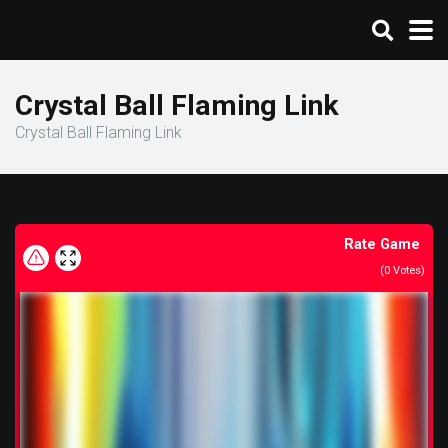
Crystal Ball Flaming Link
Crystal Ball Flaming Link
Rate Game
(
0
Votes)