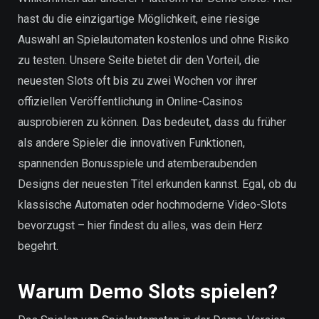
hast du die einzigartige Möglichkeit, eine riesige
Auswahl an Spielautomaten kostenlos und ohne Risiko
zu testen. Unsere Seite bietet dir den Vorteil, die
neuesten Slots oft bis zu zwei Wochen vor ihrer
offiziellen Veröffentlichung in Online-Casinos
ausprobieren zu können. Das bedeutet, dass du früher
als andere Spieler die innovativen Funktionen,
spannenden Bonusspiele und atemberaubenden
Designs der neuesten Titel erkunden kannst. Egal, ob du
klassische Automaten oder hochmoderne Video-Slots
bevorzugst – hier findest du alles, was dein Herz
begehrt.
Warum Demo Slots spielen?