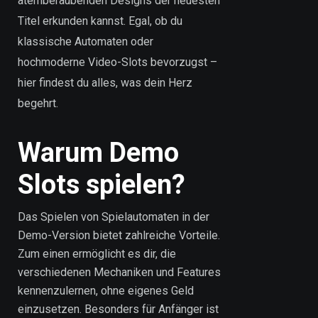
atemberaubenden Designs der neuesten
Titel erkunden kannst. Egal, ob du
klassische Automaten oder
hochmoderne Video-Slots bevorzugst –
hier findest du alles, was dein Herz
begehrt.
Warum Demo
Slots spielen?
Das Spielen von Spielautomaten in der
Demo-Version bietet zahlreiche Vorteile.
Zum einen ermöglicht es dir, die
verschiedenen Mechaniken und Features
kennenzulernen, ohne eigenes Geld
einzusetzen. Besonders für Anfänger ist