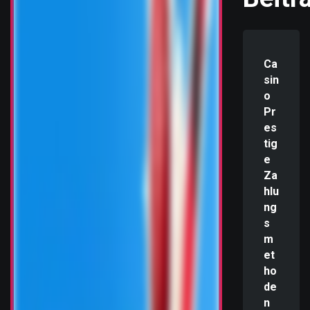
Ca
sin
o
Pr
es
tig
e
Za
hlu
ng
s
m
et
ho
de
n