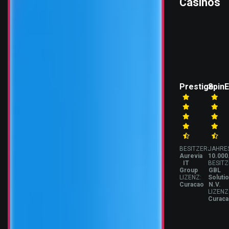
Casinos
Prestige
Spin
BESITZER:
JAHRE
Aurevia
10.000
IT
BESITZ
Group
GBL
LIZENZ:
Soluti
Curacao
N.V.
LIZENZ
Curac