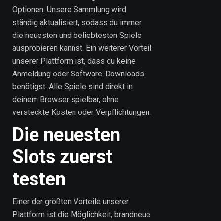
Optionen. Unsere Sammlung wird
ständig aktualisiert, sodass du immer
die neuesten und beliebtesten Spiele
ausprobieren kannst. Ein weiterer Vorteil
unserer Plattform ist, dass du keine
Anmeldung oder Software-Downloads
benötigst. Alle Spiele sind direkt in
deinem Browser spielbar, ohne
versteckte Kosten oder Verpflichtungen.
Die neuesten
Slots zuerst
testen
Einer der größten Vorteile unserer
Plattform ist die Möglichkeit, brandneue