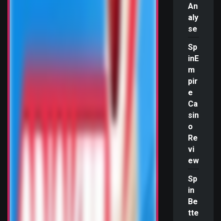
An
aly
se
Sp
inE
m
pir
e
Ca
sin
o
Re
vi
ew
Sp
in
Be
tte