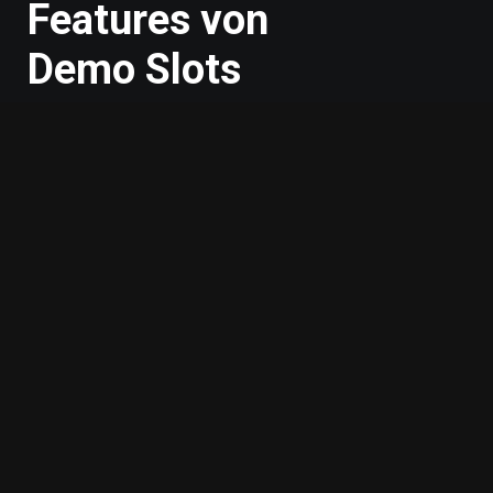
Features von
Demo Slots
Moderne Spielautomaten haben eine
Vielzahl von Funktionen, die das
Spielerlebnis noch spannender machen.
Hier sind einige der wichtigsten
Features, die du in den Demo-Versionen
testen kannst:
Freispiele
Freispiele sind eines der beliebtesten
Features in modernen Slots. In vielen
Spielen kannst du durch bestimmte
Symbole oder Kombinationen eine
Freispielrunde aktivieren, in der du ohne