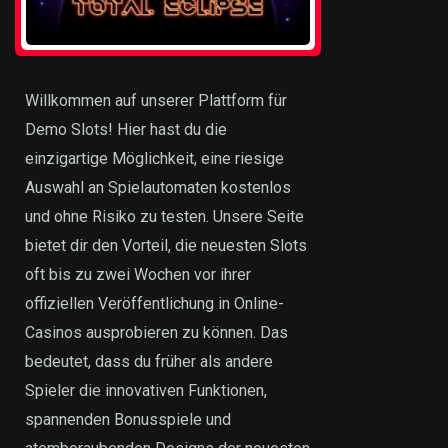
Willkommen auf unserer Plattform für
Demo Slots! Hier hast du die
einzigartige Möglichkeit, eine riesige
Auswahl an Spielautomaten kostenlos
und ohne Risiko zu testen. Unsere Seite
bietet dir den Vorteil, die neuesten Slots
oft bis zu zwei Wochen vor ihrer
offiziellen Veröffentlichung in Online-
Casinos ausprobieren zu können. Das
bedeutet, dass du früher als andere
Spieler die innovativen Funktionen,
spannenden Bonusspiele und