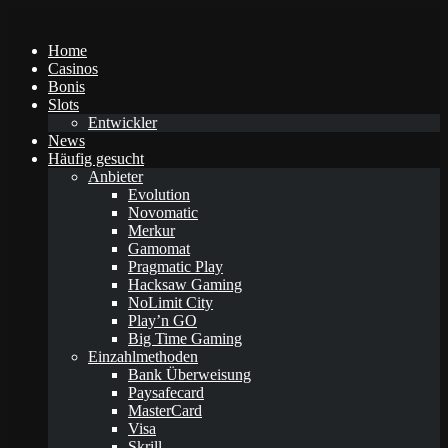
Home
Casinos
Bonis
Slots
Entwickler
News
Häufig gesucht
Anbieter
Evolution
Novomatic
Merkur
Gamomat
Pragmatic Play
Hacksaw Gaming
NoLimit City
Play’n GO
Big Time Gaming
Einzahlmethoden
Bank Überweisung
Paysafecard
MasterCard
Visa
Skrill