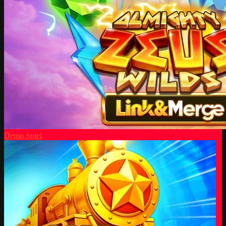
Demo Spiel