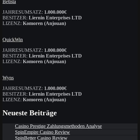
Betista
JAHRESUMSATZ:
1.000.000€
BESITZER:
Liernin Enterprises LTD
LIZENZ:
Komoren (Anjouan)
QuickWin
JAHRESUMSATZ:
1.000.000€
BESITZER:
Liernin Enterprises LTD
LIZENZ:
Komoren (Anjouan)
Wyns
JAHRESUMSATZ:
1.000.000€
BESITZER:
Liernin Enterprises LTD
LIZENZ:
Komoren (Anjouan)
Neueste Beiträge
Casino Prestige Zahlungsmethoden Analyse
SpinEmpire Casino Review
SpinBetter Casino Review