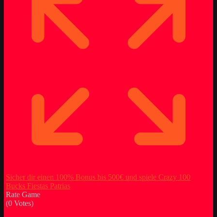
Sicher dir einen 100% Bonus bis 500€ und spiele Crazy 100
Bucks Fiestas Patrias
Rate Game
(
0
Votes)