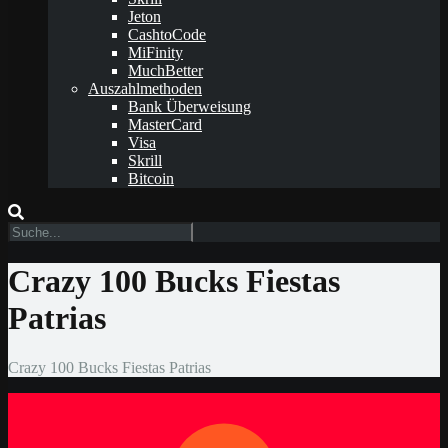
Jeton
CashtoCode
MiFinity
MuchBetter
Auszahlmethoden
Bank Überweisung
MasterCard
Visa
Skrill
Bitcoin
Crazy 100 Bucks Fiestas
Patrias
Crazy 100 Bucks Fiestas Patrias