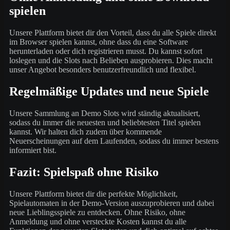
spielen
Unsere Plattform bietet dir den Vorteil, dass du alle Spiele direkt
im Browser spielen kannst, ohne dass du eine Software
herunterladen oder dich registrieren musst. Du kannst sofort
loslegen und die Slots nach Belieben ausprobieren. Dies macht
unser Angebot besonders benutzerfreundlich und flexibel.
Regelmäßige Updates und neue Spiele
Unsere Sammlung an Demo Slots wird ständig aktualisiert,
sodass du immer die neuesten und beliebtesten Titel spielen
kannst. Wir halten dich zudem über kommende
Neuerscheinungen auf dem Laufenden, sodass du immer bestens
informiert bist.
Fazit: Spielspaß ohne Risiko
Unsere Plattform bietet dir die perfekte Möglichkeit,
Spielautomaten in der Demo-Version auszuprobieren und dabei
neue Lieblingsspiele zu entdecken. Ohne Risiko, ohne
Anmeldung und ohne versteckte Kosten kannst du alle