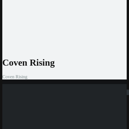
Jeton
CashtoCode
MiFinity
MuchBetter
Auszahlmethoden
Bank Überweisung
MasterCard
Visa
Skrill
Bitcoin
Coven Rising
Coven Rising
Suchen
Neue Casinos