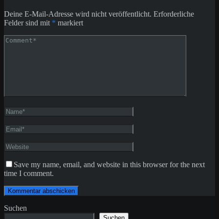
Deine E-Mail-Adresse wird nicht veröffentlicht.
Erforderliche
Felder sind mit
*
markiert
Save my name, email, and website in this browser for the next
time I comment.
Suchen
Suchen