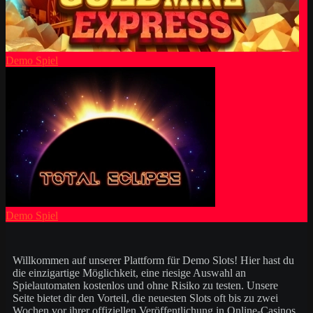
Demo Spiel
Demo Spiel
Willkommen auf unserer Plattform für Demo Slots! Hier hast du
die einzigartige Möglichkeit, eine riesige Auswahl an
Spielautomaten kostenlos und ohne Risiko zu testen. Unsere
Seite bietet dir den Vorteil, die neuesten Slots oft bis zu zwei
Wochen vor ihrer offiziellen Veröffentlichung in Online-Casinos