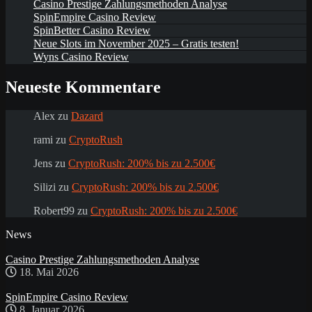
Casino Prestige Zahlungsmethoden Analyse
SpinEmpire Casino Review
SpinBetter Casino Review
Neue Slots im November 2025 – Gratis testen!
Wyns Casino Review
Neueste Kommentare
Alex
zu
Dazard
rami
zu
CryptoRush
Jens
zu
CryptoRush: 200% bis zu 2.500€
Silizi
zu
CryptoRush: 200% bis zu 2.500€
Robert99
zu
CryptoRush: 200% bis zu 2.500€
News
Casino Prestige Zahlungsmethoden Analyse
18. Mai 2026
SpinEmpire Casino Review
8. Januar 2026