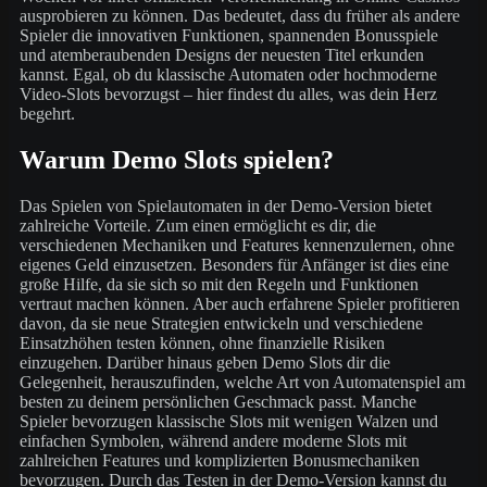
ausprobieren zu können. Das bedeutet, dass du früher als andere
Spieler die innovativen Funktionen, spannenden Bonusspiele
und atemberaubenden Designs der neuesten Titel erkunden
kannst. Egal, ob du klassische Automaten oder hochmoderne
Video-Slots bevorzugst – hier findest du alles, was dein Herz
begehrt.
Warum Demo Slots spielen?
Das Spielen von Spielautomaten in der Demo-Version bietet
zahlreiche Vorteile. Zum einen ermöglicht es dir, die
verschiedenen Mechaniken und Features kennenzulernen, ohne
eigenes Geld einzusetzen. Besonders für Anfänger ist dies eine
große Hilfe, da sie sich so mit den Regeln und Funktionen
vertraut machen können. Aber auch erfahrene Spieler profitieren
davon, da sie neue Strategien entwickeln und verschiedene
Einsatzhöhen testen können, ohne finanzielle Risiken
einzugehen. Darüber hinaus geben Demo Slots dir die
Gelegenheit, herauszufinden, welche Art von Automatenspiel am
besten zu deinem persönlichen Geschmack passt. Manche
Spieler bevorzugen klassische Slots mit wenigen Walzen und
einfachen Symbolen, während andere moderne Slots mit
zahlreichen Features und komplizierten Bonusmechaniken
bevorzugen. Durch das Testen in der Demo-Version kannst du