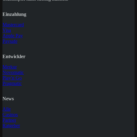
Einzahlung
Mastercard
Visa
Apple Pay
Paysafe
Entwickler
Merkur
Novomatic
Play'n Go
Pragmatic
News
Alle
Casinos
Partner
Ratgeber