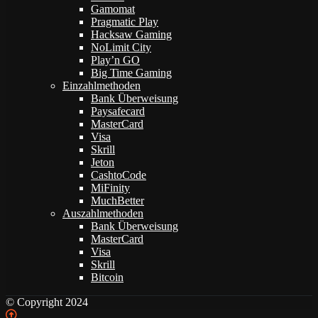
Gamomat
Pragmatic Play
Hacksaw Gaming
NoLimit City
Play’n GO
Big Time Gaming
Einzahlmethoden
Bank Überweisung
Paysafecard
MasterCard
Visa
Skrill
Jeton
CashtoCode
MiFinity
MuchBetter
Auszahlmethoden
Bank Überweisung
MasterCard
Visa
Skrill
Bitcoin
© Copyright 2024