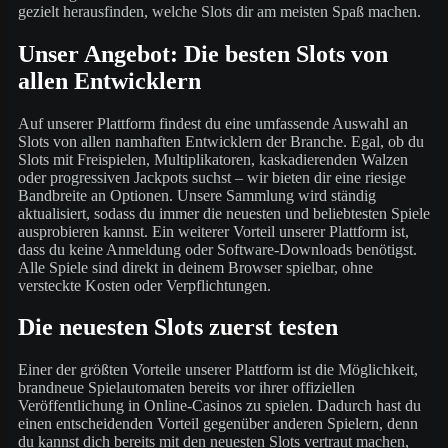
gezielt herausfinden, welche Slots dir am meisten Spaß machen.
Unser Angebot: Die besten Slots von
allen Entwicklern
Auf unserer Plattform findest du eine umfassende Auswahl an
Slots von allen namhaften Entwicklern der Branche. Egal, ob du
Slots mit Freispielen, Multiplikatoren, kaskadierenden Walzen
oder progressiven Jackpots suchst – wir bieten dir eine riesige
Bandbreite an Optionen. Unsere Sammlung wird ständig
aktualisiert, sodass du immer die neuesten und beliebtesten Spiele
ausprobieren kannst. Ein weiterer Vorteil unserer Plattform ist,
dass du keine Anmeldung oder Software-Downloads benötigst.
Alle Spiele sind direkt in deinem Browser spielbar, ohne
versteckte Kosten oder Verpflichtungen.
Die neuesten Slots zuerst testen
Einer der größten Vorteile unserer Plattform ist die Möglichkeit,
brandneue Spielautomaten bereits vor ihrer offiziellen
Veröffentlichung in Online-Casinos zu spielen. Dadurch hast du
einen entscheidenden Vorteil gegenüber anderen Spielern, denn
du kannst dich bereits mit den neuesten Slots vertraut machen,