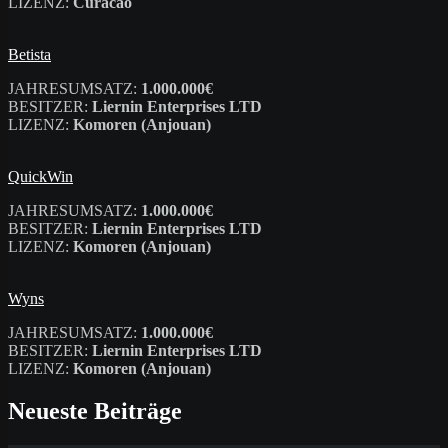
LIZENZ:
Curacao
Betista
JAHRESUMSATZ:
1.000.000€
BESITZER:
Liernin Enterprises LTD
LIZENZ:
Komoren (Anjouan)
QuickWin
JAHRESUMSATZ:
1.000.000€
BESITZER:
Liernin Enterprises LTD
LIZENZ:
Komoren (Anjouan)
Wyns
JAHRESUMSATZ:
1.000.000€
BESITZER:
Liernin Enterprises LTD
LIZENZ:
Komoren (Anjouan)
Neueste Beiträge