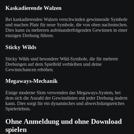
Kaskadierende Walzen
Bei kaskadierenden Walzen verschwinden gewinnende Symbole
und machen Platz für neue Symbole, die von oben nachrutschen.
Dies kann zu mehreren aufeinanderfolgenden Gewinnen in einer
einzigen Drehung führen.
Sticky Wilds
Sticky Wilds sind besondere Wild-Symbole, die für mehrere
Drehungen auf dem Spielfeld verbleiben und deine
Gewinnchancen erhöhen.
Megaways-Mechanik
Einige moderne Slots verwenden das Megaways-System, bei
dem sich die Anzahl der Gewinnlinien mit jeder Drehung ändern
kann. Dies sorgt für ein dynamisches und abwechslungsreiches
Spielerlebnis.
Ohne Anmeldung und ohne Download
spielen