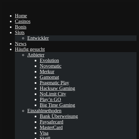
Home
Casinos
Bonis
Slots
Entwickler
News
Häufig gesucht
Anbieter
Evolution
Novomatic
Merkur
Gamomat
Pragmatic Play
Hacksaw Gaming
NoLimit City
Play’n GO
Big Time Gaming
Einzahlmethoden
Bank Überweisung
Paysafecard
MasterCard
Visa
Skrill