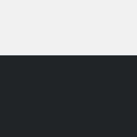
y Our Featured Games