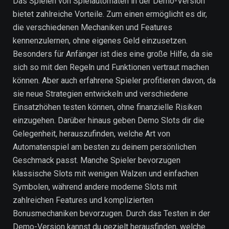
Das Spielen von Spielautomaten in der Demo-Version
bietet zahlreiche Vorteile. Zum einen ermöglicht es dir,
die verschiedenen Mechaniken und Features
kennenzulernen, ohne eigenes Geld einzusetzen.
Besonders für Anfänger ist dies eine große Hilfe, da sie
sich so mit den Regeln und Funktionen vertraut machen
können. Aber auch erfahrene Spieler profitieren davon, da
sie neue Strategien entwickeln und verschiedene
Einsatzhöhen testen können, ohne finanzielle Risiken
einzugehen. Darüber hinaus geben Demo Slots dir die
Gelegenheit, herauszufinden, welche Art von
Automatenspiel am besten zu deinem persönlichen
Geschmack passt. Manche Spieler bevorzugen
klassische Slots mit wenigen Walzen und einfachen
Symbolen, während andere moderne Slots mit
zahlreichen Features und komplizierten
Bonusmechaniken bevorzugen. Durch das Testen in der
Demo-Version kannst du gezielt herausfinden, welche