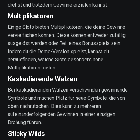
drehst und trotzdem Gewinne erzielen kannst.
Multiplikatoren
Einige Slots bieten Multiplikatoren, die deine Gewinne
vervielfachen können. Diese können entweder zufällig
ausgelöst werden oder Teil eines Bonusspiels sein.
Indem du die Demo-Version spielst, kannst du
herausfinden, welche Slots besonders hohe
Multiplikatoren bieten.
Kaskadierende Walzen
Bei kaskadierenden Walzen verschwinden gewinnende
Symbole und machen Platz für neue Symbole, die von
oben nachrutschen. Dies kann zu mehreren
aufeinanderfolgenden Gewinnen in einer einzigen
Drehung führen.
Sticky Wilds