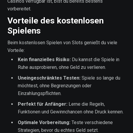
Casinos verfügbar ist, bist du bereits bestens
vorbereitet.
Vorteile des kostenlosen
Spielens
Beim kostenlosen Spielen von Slots genießt du viele
Vorteile:
Kein finanzielles Risiko:
Du kannst die Spiele in
Ruhe ausprobieren, ohne Geld zu verlieren.
Uneingeschränktes Testen:
Spiele so lange du
möchtest, ohne Begrenzungen oder
Einzahlungspflichten.
Perfekt für Anfänger:
Lerne die Regeln,
Funktionen und Gewinnchancen ohne Druck kennen.
Optimale Vorbereitung:
Teste verschiedene
Strategien, bevor du echtes Geld setzt.