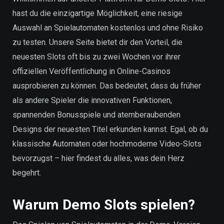
hast du die einzigartige Möglichkeit, eine riesige
Auswahl an Spielautomaten kostenlos und ohne Risiko
zu testen. Unsere Seite bietet dir den Vorteil, die
neuesten Slots oft bis zu zwei Wochen vor ihrer
offiziellen Veröffentlichung in Online-Casinos
ausprobieren zu können. Das bedeutet, dass du früher
als andere Spieler die innovativen Funktionen,
spannenden Bonusspiele und atemberaubenden
Designs der neuesten Titel erkunden kannst. Egal, ob du
klassische Automaten oder hochmoderne Video-Slots
bevorzugst – hier findest du alles, was dein Herz
begehrt.
Warum Demo Slots spielen?