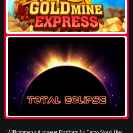
Willkommen auf unserer Plattform für Demo Slots! Hier