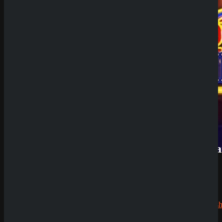
SpinBetter
Casino
Review
Neue
Slots im
November
2025 –
Gratis
testen!
Wyns
Casino
Review
Neueste
Kommenta
Alex
zu
Dazard
rami
zu
CryptoRus
Jens
zu