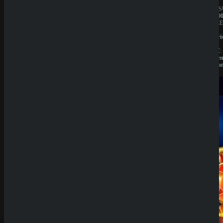
JAHRESUMSATZ:
JAHRES
1.000.000€
1.000.00
BESITZER:
BESITZE
Liernin
Liernin
Enterprises
Enterpri
LTD
LTD
LIZENZ:
LIZENZ:
Komoren
Komore
(Anjouan)
(Anjoua
Neueste
Beiträge
Casino
Prestige
Zahlungs
methoden
Analyse
SpinEmpir
e Casino
Review