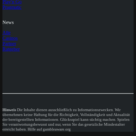
Play'n Go
Pragmatic
News
Alle
Casinos
Partner
Ratgeber
Hinweis
Die Inhalte dienen ausschließlich zu Informationszwecken. Wir
übernehmen keine Haftung für die Richtigkeit, Vollständigkeit und Aktualität
der bereitgestellten Informationen. Glücksspiel kann süchtig machen. Spielen
Sie verantwortungsbewusst und nur, wenn Sie das gesetzliche Mindestalter
erreicht haben. Hilfe auf gambleaware.org