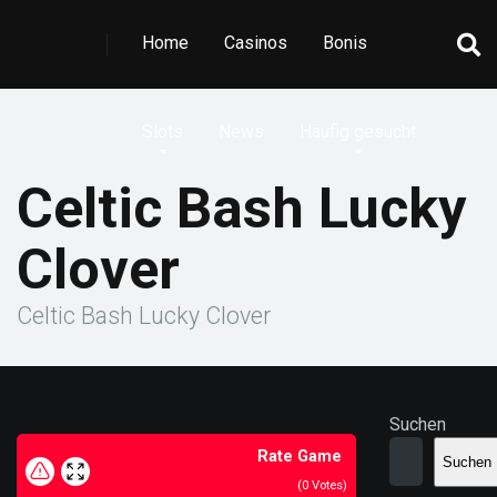
Home
Casinos
Bonis
Slots
News
Häufig gesucht
Celtic Bash Lucky
Clover
Celtic Bash Lucky Clover
Suchen
Rate Game
Suchen
(
0
Votes)