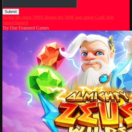
Submit
Sicher dir einen 100% Bonus bis 500€ und spiele Cash Volt
Supercharged
Try Our Featured Games