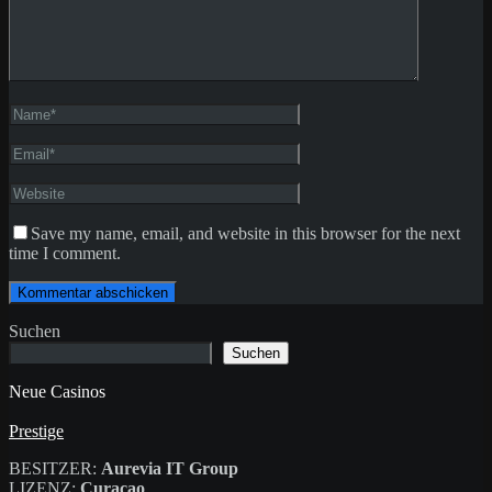
Save my name, email, and website in this browser for the next
time I comment.
Suchen
Suchen
Neue Casinos
Prestige
BESITZER:
Aurevia IT Group
LIZENZ:
Curacao