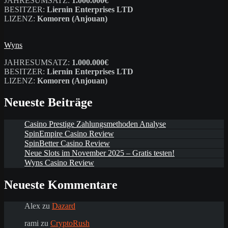
JAHRESUMSATZ:
1.000.000€
BESITZER:
Liernin Enterprises LTD
LIZENZ:
Komoren (Anjouan)
Wyns
JAHRESUMSATZ:
1.000.000€
BESITZER:
Liernin Enterprises LTD
LIZENZ:
Komoren (Anjouan)
Neueste Beiträge
Casino Prestige Zahlungsmethoden Analyse
SpinEmpire Casino Review
SpinBetter Casino Review
Neue Slots im November 2025 – Gratis testen!
Wyns Casino Review
Neueste Kommentare
Alex
zu
Dazard
rami
zu
CryptoRush