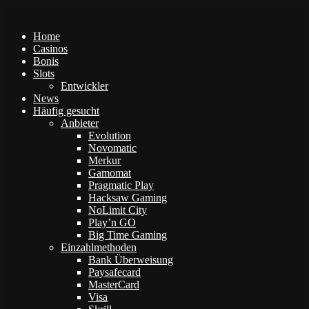
Home
Casinos
Bonis
Slots
Entwickler
News
Häufig gesucht
Anbieter
Evolution
Novomatic
Merkur
Gamomat
Pragmatic Play
Hacksaw Gaming
NoLimit City
Play’n GO
Big Time Gaming
Einzahlmethoden
Bank Überweisung
Paysafecard
MasterCard
Visa