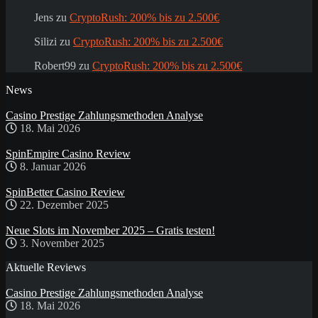
Jens
zu
CryptoRush: 200% bis zu 2.500€
Silizi
zu
CryptoRush: 200% bis zu 2.500€
Robert99
zu
CryptoRush: 200% bis zu 2.500€
News
Casino Prestige Zahlungsmethoden Analyse
18. Mai 2026
SpinEmpire Casino Review
8. Januar 2026
SpinBetter Casino Review
22. Dezember 2025
Neue Slots im November 2025 – Gratis testen!
3. November 2025
Aktuelle Reviews
Casino Prestige Zahlungsmethoden Analyse
18. Mai 2026