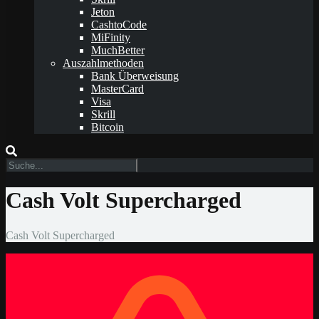
Jeton
CashtoCode
MiFinity
MuchBetter
Auszahlmethoden
Bank Überweisung
MasterCard
Visa
Skrill
Bitcoin
Cash Volt Supercharged
Cash Volt Supercharged