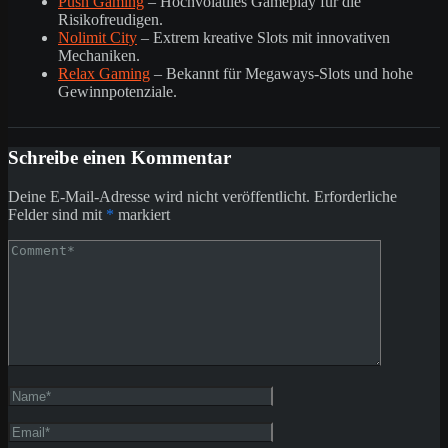
Push Gaming
– Hochvolatiles Gameplay für die
Risikofreudigen.
Nolimit City
– Extrem kreative Slots mit innovativen
Mechaniken.
Relax Gaming
– Bekannt für Megaways-Slots und hohe
Gewinnpotenziale.
Schreibe einen Kommentar
Deine E-Mail-Adresse wird nicht veröffentlicht.
Erforderliche
Felder sind mit
*
markiert