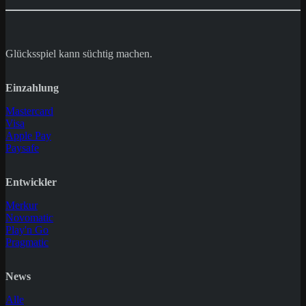
Glücksspiel kann süchtig machen.
Einzahlung
Mastercard
Visa
Apple Pay
Paysafe
Entwickler
Merkur
Novomatic
Play'n Go
Pragmatic
News
Alle