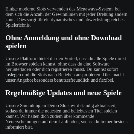
Einige moderne Slots verwenden das Megaways-System, bei
dem sich die Anzahl der Gewinnlinien mit jeder Drehung ändern
kann. Dies sorgt für ein dynamisches und abwechslungsreiches
Spielerlebnis.
Ohne Anmeldung und ohne Download
spielen
Unsere Plattform bietet dir den Vorteil, dass du alle Spiele direkt
im Browser spielen kannst, ohne dass du eine Software
herunterladen oder dich registrieren musst. Du kannst sofort
loslegen und die Slots nach Belieben ausprobieren. Dies macht
unser Angebot besonders benutzerfreundlich und flexibel.
Regelmäßige Updates und neue Spiele
Unsere Sammlung an Demo Slots wird ständig aktualisiert,
sodass du immer die neuesten und beliebtesten Titel spielen
kannst. Wir halten dich zudem über kommende
Neuerscheinungen auf dem Laufenden, sodass du immer bestens
informiert bist.