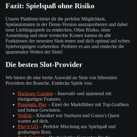
Fazit: Spielspaß ohne Risiko
Unsere Plattform bietet dir die perfekte Möglichkeit,
Spielautomaten in der Demo-Version auszuprobieren und dabei
neue Lieblingsspiele zu entdecken. Ohne Risiko, ohne
Anmeldung und ohne versteckte Kosten kannst du alle
Funktionen der neuesten Slots testen und dich optimal auf echtes
Spielvergnügen vorbereiten. Probiere es aus und entdecke die
spannenden Welten der Slots!
Die besten Slot-Provider
Wir bieten dir eine breite Auswahl an Slots von führenden
Providern der Branche. Entdecke Spiele von:
Hacksaw Gaming
– Innovativ und spannend mit
einzigartigen Features.
Pragmatic Play
– Einer der Marktführer mit Top-Grafiken
und hohen Gewinnen.
NetEnt
– Klassiker wie Starburst und Gonzo's Quest
warten auf dich.
Play'n GO
– Perfekte Mischung aus Spielspaß und
großartigen Boni.