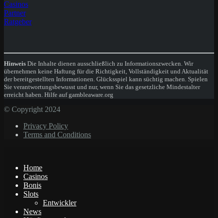
Casinos
Partner
Ratgeber
Hinweis
Die Inhalte dienen ausschließlich zu Informationszwecken. Wir
übernehmen keine Haftung für die Richtigkeit, Vollständigkeit und Aktualität
der bereitgestellten Informationen. Glücksspiel kann süchtig machen. Spielen
Sie verantwortungsbewusst und nur, wenn Sie das gesetzliche Mindestalter
erreicht haben. Hilfe auf gambleaware.org
© Copyright 2024
Privacy Policy
Terms and Conditions
Home
Casinos
Bonis
Slots
Entwickler
News