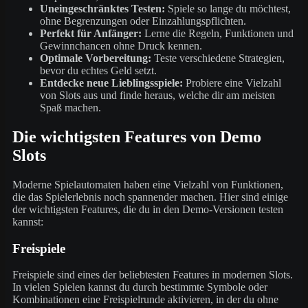
Uneingeschränktes Testen:
Spiele so lange du möchtest,
ohne Begrenzungen oder Einzahlungspflichten.
Perfekt für Anfänger:
Lerne die Regeln, Funktionen und
Gewinnchancen ohne Druck kennen.
Optimale Vorbereitung:
Teste verschiedene Strategien,
bevor du echtes Geld setzt.
Entdecke neue Lieblingsspiele:
Probiere eine Vielzahl
von Slots aus und finde heraus, welche dir am meisten
Spaß machen.
Die wichtigsten Features von Demo
Slots
Moderne Spielautomaten haben eine Vielzahl von Funktionen,
die das Spielerlebnis noch spannender machen. Hier sind einige
der wichtigsten Features, die du in den Demo-Versionen testen
kannst:
Freispiele
Freispiele sind eines der beliebtesten Features in modernen Slots.
In vielen Spielen kannst du durch bestimmte Symbole oder
Kombinationen eine Freispielrunde aktivieren, in der du ohne