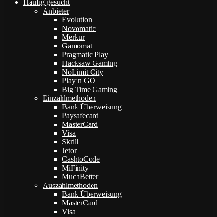
Häufig gesucht
Anbieter
Evolution
Novomatic
Merkur
Gamomat
Pragmatic Play
Hacksaw Gaming
NoLimit City
Play’n GO
Big Time Gaming
Einzahlmethoden
Bank Überweisung
Paysafecard
MasterCard
Visa
Skrill
Jeton
CashtoCode
MiFinity
MuchBetter
Auszahlmethoden
Bank Überweisung
MasterCard
Visa