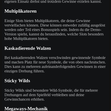
eigenen Einsatz drehst und trotzdem Gewinne erzielen kannst.
Multiplikatoren
Einige Slots bieten Multiplikatoren, die deine Gewinne
vervielfachen können. Diese können entweder zufällig ausgelöst
werden oder Teil eines Bonusspiels sein. Indem du die Demo-
Version spielst, kannst du herausfinden, welche Slots besonders
hohe Multiplikatoren bieten.
Kaskadierende Walzen
Bei kaskadierenden Walzen verschwinden gewinnende Symbole
und machen Platz für neue Symbole, die von oben nachrutschen.
Dies kann zu mehreren aufeinanderfolgenden Gewinnen in einer
einzigen Drehung führen.
Sticky Wilds
Sticky Wilds sind besondere Wild-Symbole, die für mehrere
Drehungen auf dem Spielfeld verbleiben und deine
Gewinnchancen erhöhen.
Megaways-Mechanik