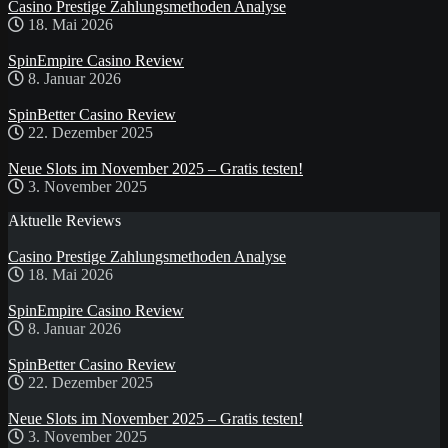
Casino Prestige Zahlungsmethoden Analyse
18. Mai 2026
SpinEmpire Casino Review
8. Januar 2026
SpinBetter Casino Review
22. Dezember 2025
Neue Slots im November 2025 – Gratis testen!
3. November 2025
Aktuelle Reviews
Casino Prestige Zahlungsmethoden Analyse
18. Mai 2026
SpinEmpire Casino Review
8. Januar 2026
SpinBetter Casino Review
22. Dezember 2025
Neue Slots im November 2025 – Gratis testen!
3. November 2025