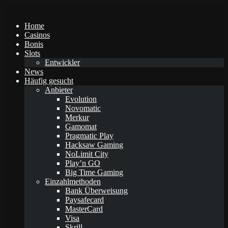
Home
Casinos
Bonis
Slots
Entwickler
News
Häufig gesucht
Anbieter
Evolution
Novomatic
Merkur
Gamomat
Pragmatic Play
Hacksaw Gaming
NoLimit City
Play’n GO
Big Time Gaming
Einzahlmethoden
Bank Überweisung
Paysafecard
MasterCard
Visa
Skrill