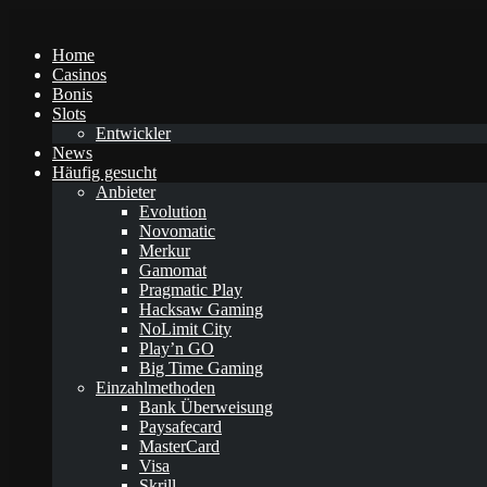
Home
Casinos
Bonis
Slots
Entwickler
News
Häufig gesucht
Anbieter
Evolution
Novomatic
Merkur
Gamomat
Pragmatic Play
Hacksaw Gaming
NoLimit City
Play’n GO
Big Time Gaming
Einzahlmethoden
Bank Überweisung
Paysafecard
MasterCard
Visa
Skrill