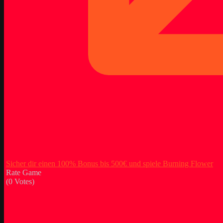
Sicher dir einen 100% Bonus bis 500€ und spiele Burning Flower
Rate Game
(
0
Votes)