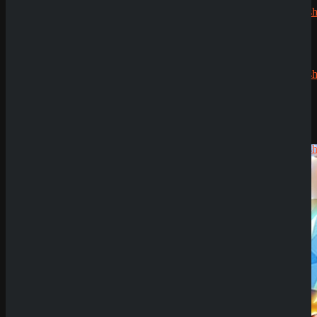
CryptoRush
Having issues with
Burning Coins 40
?
200% bis
zu 2.500€
Silizi
zu
CryptoRush
200% bis
zu 2.500€
Submit
Sicher dir einen 100% Bonus bis 500€ und spiele
Robert99
Burning Coins 40
zu
Try Our Featured Games
CryptoRush
200% bis
zu 2.500€
News
Casino Prestige
Zahlungsmethoden
Analyse
18. Mai 2026
SpinEmpire Casino
Review
8. Januar 2026