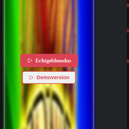
CryptoRush
200% bis
zu 2.500€
Silizi
zu
CryptoRush
200% bis
zu 2.500€
Robert99
zu
Echtgeldmodus
CryptoRush
200% bis
zu 2.500€
Demoversion
News
Casino Prestige
Zahlungsmethoden
Analyse
18. Mai 2026
SpinEmpire Casino
Review
8. Januar 2026