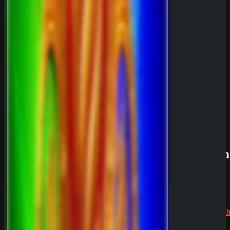
SpinBetter
Casino
Review
Neue
Slots im
November
2025 –
Gratis
testen!
Wyns
Casino
Review
Neueste
Kommenta
Alex
zu
Dazard
rami
zu
CryptoRus
Jens
zu