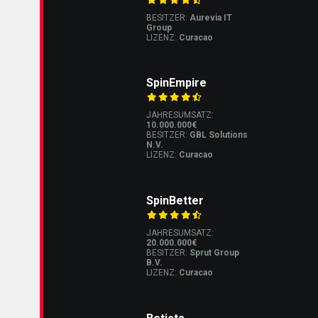
BESITZER:
Aurevia IT
Group
LIZENZ:
Curacao
SpinEmpire
JAHRESUMSATZ:
10.000.000€
BESITZER:
GBL Solutions
N.V.
LIZENZ:
Curacao
SpinBetter
JAHRESUMSATZ:
20.000.000€
BESITZER:
Sprut Group
B.V.
LIZENZ:
Curacao