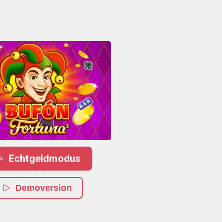
Echtgeldmodus
Demoversion