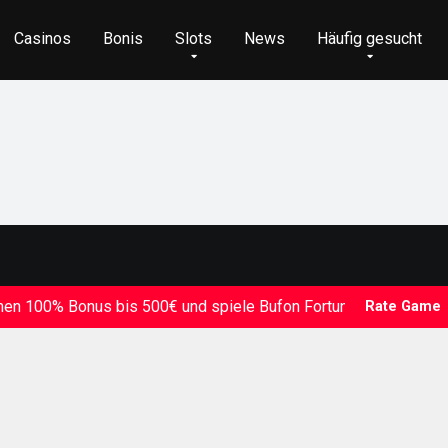
Casinos
Bonis
Slots
News
Häufig gesucht
100% Bonus bis 500€ und spiele Bufon Fortuna
Rate Game