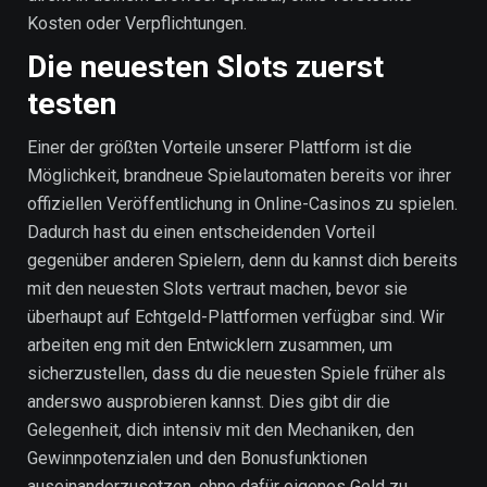
Kosten oder Verpflichtungen.
Die neuesten Slots zuerst
testen
Einer der größten Vorteile unserer Plattform ist die
Möglichkeit, brandneue Spielautomaten bereits vor ihrer
offiziellen Veröffentlichung in Online-Casinos zu spielen.
Dadurch hast du einen entscheidenden Vorteil
gegenüber anderen Spielern, denn du kannst dich bereits
mit den neuesten Slots vertraut machen, bevor sie
überhaupt auf Echtgeld-Plattformen verfügbar sind. Wir
arbeiten eng mit den Entwicklern zusammen, um
sicherzustellen, dass du die neuesten Spiele früher als
anderswo ausprobieren kannst. Dies gibt dir die
Gelegenheit, dich intensiv mit den Mechaniken, den
Gewinnpotenzialen und den Bonusfunktionen
auseinanderzusetzen, ohne dafür eigenes Geld zu