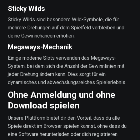
Sticky Wilds
Sticky Wilds sind besondere Wild-Symbole, die für
mehrere Drehungen auf dem Spielfeld verbleiben und
deine Gewinnchancen erhöhen.
Megaways-Mechanik
Einige moderne Slots verwenden das Megaways-
System, bei dem sich die Anzahl der Gewinnlinien mit
jeder Drehung ändern kann. Dies sorgt für ein
dynamisches und abwechslungsreiches Spielerlebnis.
Ohne Anmeldung und ohne
Download spielen
Unsere Plattform bietet dir den Vorteil, dass du alle
Spiele direkt im Browser spielen kannst, ohne dass du
eine Software herunterladen oder dich registrieren