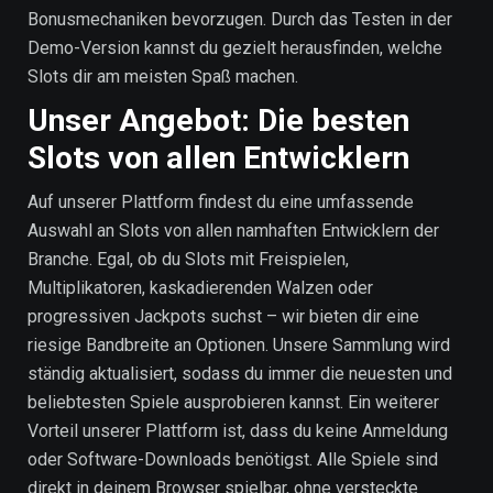
Bonusmechaniken bevorzugen. Durch das Testen in der
Demo-Version kannst du gezielt herausfinden, welche
Slots dir am meisten Spaß machen.
Unser Angebot: Die besten
Slots von allen Entwicklern
Auf unserer Plattform findest du eine umfassende
Auswahl an Slots von allen namhaften Entwicklern der
Branche. Egal, ob du Slots mit Freispielen,
Multiplikatoren, kaskadierenden Walzen oder
progressiven Jackpots suchst – wir bieten dir eine
riesige Bandbreite an Optionen. Unsere Sammlung wird
ständig aktualisiert, sodass du immer die neuesten und
beliebtesten Spiele ausprobieren kannst. Ein weiterer
Vorteil unserer Plattform ist, dass du keine Anmeldung
oder Software-Downloads benötigst. Alle Spiele sind
direkt in deinem Browser spielbar, ohne versteckte