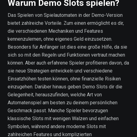
Warum Demo Slots spielen?
Das Spielen von Spielautomaten in der Demo-Version
bietet zahlreiche Vorteile. Zum einen ermöglicht es dir,
die verschiedenen Mechaniken und Features
kennenzulernen, ohne eigenes Geld einzusetzen.
Besonders für Anfänger ist dies eine große Hilfe, da sie
sich so mit den Regeln und Funktionen vertraut machen
können. Aber auch erfahrene Spieler profitieren davon, da
sie neue Strategien entwickeln und verschiedene
Einsatzhöhen testen können, ohne finanzielle Risiken
einzugehen. Darüber hinaus geben Demo Slots dir die
Gelegenheit, herauszufinden, welche Art von
Automatenspiel am besten zu deinem persönlichen
Geschmack passt. Manche Spieler bevorzugen
klassische Slots mit wenigen Walzen und einfachen
Symbolen, während andere moderne Slots mit
zahlreichen Features und komplizierten