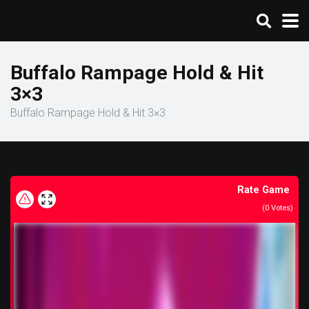
Buffalo Rampage Hold & Hit
3×3
Buffalo Rampage Hold & Hit 3×3
Rate Game
(
0
Votes)