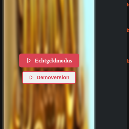
CryptoRush
200% bis
zu 2.500€
Silizi
zu
CryptoRush
200% bis
zu 2.500€
Robert99
zu
Echtgeldmodus
CryptoRush
200% bis
zu 2.500€
Demoversion
News
Casino Prestige
Zahlungsmethoden
Analyse
18. Mai 2026
SpinEmpire Casino
Review
8. Januar 2026