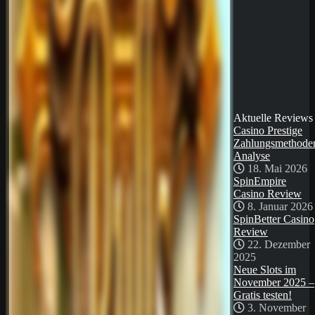
SpinBetter Casino
Review
22. Dezember
2025
Neue Slots im
November 2025 –
Gratis testen!
3. November
2025
Aktuelle Reviews
Casino Prestige
Zahlungsmethode
Analyse
18. Mai 2026
SpinEmpire
Casino Review
8. Januar 2026
SpinBetter Casino
Review
22. Dezember
2025
Neue Slots im
November 2025 –
Gratis testen!
3. November