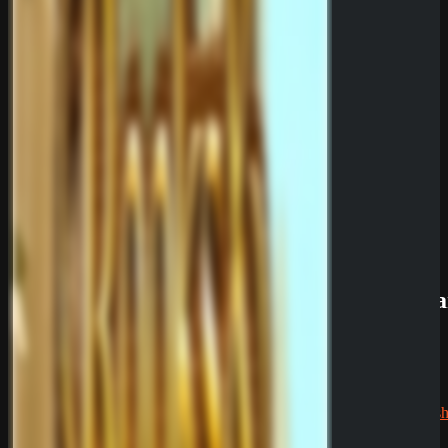
SpinBetter
Casino
Review
Neue
Slots im
November
2025 –
Gratis
testen!
Wyns
Casino
Review
Neueste
Kommenta
Alex
zu
Dazard
rami
zu
CryptoRus
Jens
zu