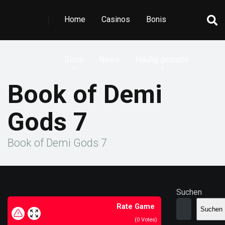
Home
Casinos
Bonis
Slots
News
Häufig gesucht
Book of Demi
Gods 7
Book of Demi Gods 7
Suchen
Rate Game
Suchen
(
0
Votes)