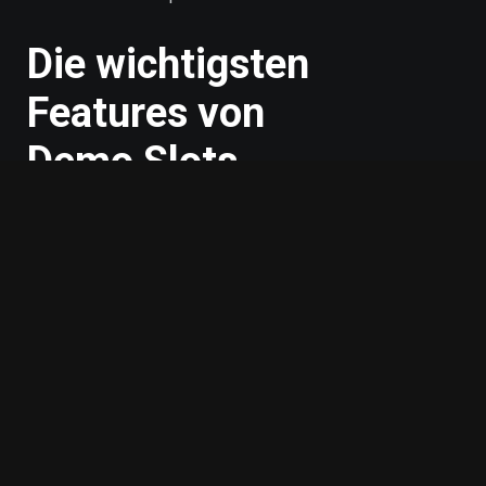
Die wichtigsten
Features von
Demo Slots
Moderne Spielautomaten haben eine
Vielzahl von Funktionen, die das
Spielerlebnis noch spannender machen.
Hier sind einige der wichtigsten
Features, die du in den Demo-Versionen
testen kannst:
Freispiele
Freispiele sind eines der beliebtesten
Features in modernen Slots. In vielen