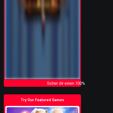
Sicher dir einen 100% Bonus bis 500€ und spiele
Try Our Featured Games