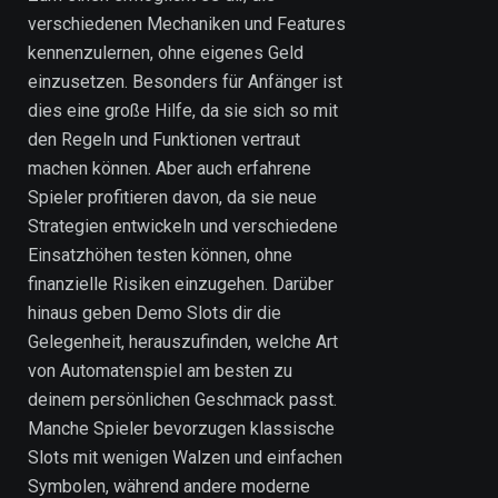
verschiedenen Mechaniken und Features
kennenzulernen, ohne eigenes Geld
einzusetzen. Besonders für Anfänger ist
dies eine große Hilfe, da sie sich so mit
den Regeln und Funktionen vertraut
machen können. Aber auch erfahrene
Spieler profitieren davon, da sie neue
Strategien entwickeln und verschiedene
Einsatzhöhen testen können, ohne
finanzielle Risiken einzugehen. Darüber
hinaus geben Demo Slots dir die
Gelegenheit, herauszufinden, welche Art
von Automatenspiel am besten zu
deinem persönlichen Geschmack passt.
Manche Spieler bevorzugen klassische
Slots mit wenigen Walzen und einfachen
Symbolen, während andere moderne