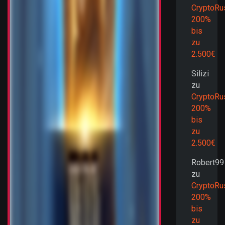
CryptoRu
200%
bis
zu
2.500€
Silizi
zu
CryptoRu
200%
bis
zu
2.500€
Robert99
zu
CryptoRu
200%
bis
zu