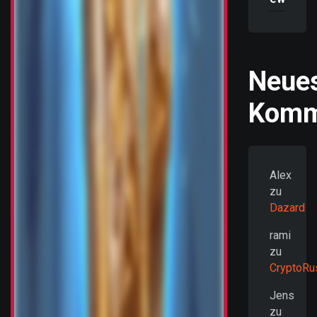
Neue
Komm
Alex
zu
Dazard
rami
zu
CryptoRu
Jens
zu