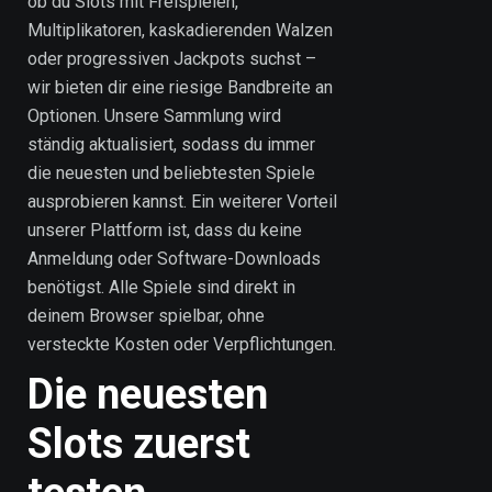
ob du Slots mit Freispielen,
Multiplikatoren, kaskadierenden Walzen
oder progressiven Jackpots suchst –
wir bieten dir eine riesige Bandbreite an
Optionen. Unsere Sammlung wird
ständig aktualisiert, sodass du immer
die neuesten und beliebtesten Spiele
ausprobieren kannst. Ein weiterer Vorteil
unserer Plattform ist, dass du keine
Anmeldung oder Software-Downloads
benötigst. Alle Spiele sind direkt in
deinem Browser spielbar, ohne
versteckte Kosten oder Verpflichtungen.
Die neuesten
Slots zuerst