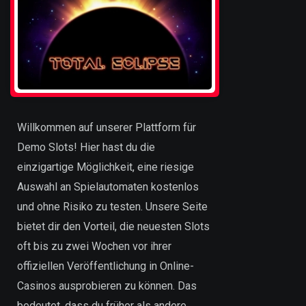
Willkommen auf unserer Plattform für
Demo Slots! Hier hast du die
einzigartige Möglichkeit, eine riesige
Auswahl an Spielautomaten kostenlos
und ohne Risiko zu testen. Unsere Seite
bietet dir den Vorteil, die neuesten Slots
oft bis zu zwei Wochen vor ihrer
offiziellen Veröffentlichung in Online-
Casinos ausprobieren zu können. Das
bedeutet, dass du früher als andere