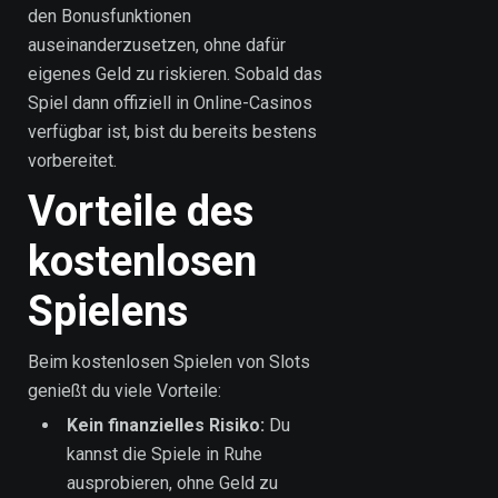
den Bonusfunktionen
auseinanderzusetzen, ohne dafür
eigenes Geld zu riskieren. Sobald das
Spiel dann offiziell in Online-Casinos
verfügbar ist, bist du bereits bestens
vorbereitet.
Vorteile des
kostenlosen
Spielens
Beim kostenlosen Spielen von Slots
genießt du viele Vorteile:
Kein finanzielles Risiko:
Du
kannst die Spiele in Ruhe
ausprobieren, ohne Geld zu