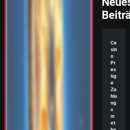
Neue
Beitr
Ca
sin
o
Pr
es
tig
e
Za
hlu
ng
s
m
et
ho