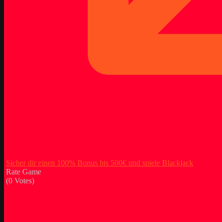
Sicher dir einen 100% Bonus bis 500€ und spiele Blackjack
Rate Game
(
0
Votes)