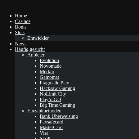
Home
Casinos
Bonis
Slots
Entwickler
News
Häufig gesucht
Anbieter
Evolution
Novomatic
Merkur
Gamomat
Pragmatic Play
Hacksaw Gaming
NoLimit City
Play’n GO
Big Time Gaming
Einzahlmethoden
Bank Überweisung
Paysafecard
MasterCard
Visa
Skrill