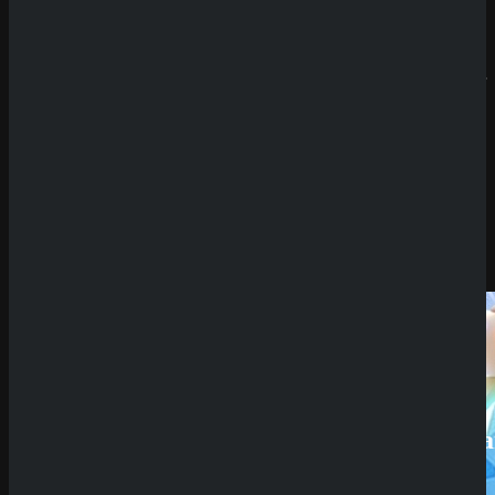
Zahlungs
Echtgeldmodus
methoden
Demoversion
Analyse
SpinEmpir
Having issues with
Bass King in Gold
?
e Casino
Review
SpinBetter
Casino
Review
Neue
Slots im
Submit
November
Sicher dir einen 100% Bonus bis 500€ und spiele
2025 –
Bass King in Gold
Gratis
Try Our Featured Games
testen!
Wyns
Casino
Review
Neueste
Kommenta
Alex
zu