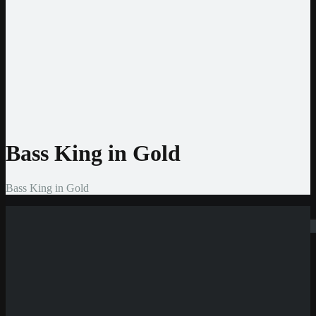
Jeton
CashtoCode
MiFinity
MuchBetter
Auszahlmethoden
Bank Überweisung
MasterCard
Visa
Skrill
Bitcoin
Bass King in Gold
Bass King in Gold
Suchen
Neue Casinos