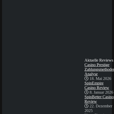
18. Mai 2026
SpinEmpire Casino
Review
8. Januar 2026
SpinBetter Casino
Review
22. Dezember
Demo Spiel
2025
Neue Slots im
November 2025 –
Gratis testen!
3. November
2025
Aktuelle Reviews
Casino Prestige
Zahlungsmethode
Analyse
18. Mai 2026
SpinEmpire
Casino Review
Demo Spiel
8. Januar 2026
SpinBetter Casino
Review
Willkommen auf unserer Plattform für Demo
22. Dezember
Slots! Hier hast du die einzigartige Möglichkeit,
2025
eine riesige Auswahl an Spielautomaten