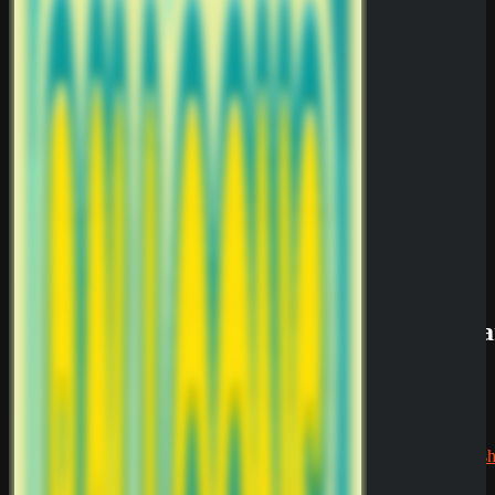
SpinBetter
Casino
Review
Neue
Slots im
November
2025 –
Gratis
testen!
Wyns
Casino
Review
Neueste
Kommenta
Alex
zu
Dazard
rami
zu
CryptoRus
Jens
zu