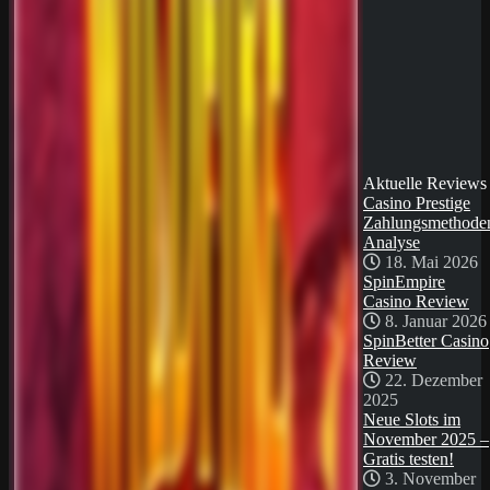
SpinBetter Casino
Review
22. Dezember
2025
Neue Slots im
November 2025 –
Gratis testen!
3. November
2025
Aktuelle Reviews
Casino Prestige
Zahlungsmethode
Analyse
18. Mai 2026
SpinEmpire
Casino Review
8. Januar 2026
SpinBetter Casino
Review
22. Dezember
2025
Neue Slots im
November 2025 –
Gratis testen!
3. November