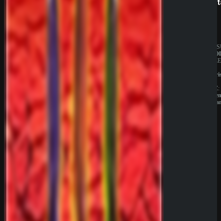
SpinBetter
Betist
JAHRESUMSATZ:
JAHRES
20.000.000€
1.000.00
BESITZER:
BESITZE
Sprut
Liernin
Group
Enterpri
B.V.
LTD
LIZENZ:
LIZENZ:
Curacao
Komore
(Anjoua
QuickWin
Wyns