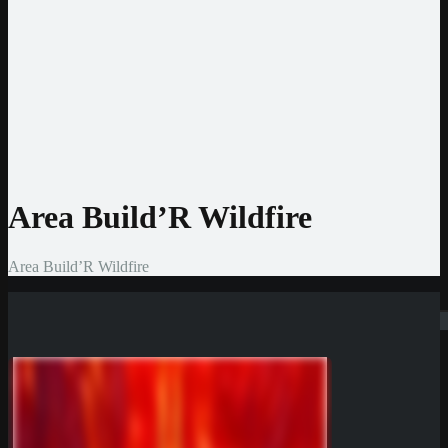
Jeton
CashtoCode
MiFinity
MuchBetter
Auszahlmethoden
Bank Überweisung
MasterCard
Visa
Skrill
Bitcoin
Area Build’R Wildfire
Area Build’R Wildfire
Suchen
Rate Game
(
0
Votes)
Neue Casinos