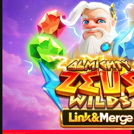
Demo Spiel