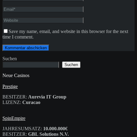
Save my name, email, and website in this browser for the next
time I comment.
Suchen
Suchen
Neue Casinos
Prestige
BESITZER:
Aurevia IT Group
LIZENZ:
Curacao
SpinEmpire
JAHRESUMSATZ:
10.000.000€
BESITZER:
GBL Solutions N.V.