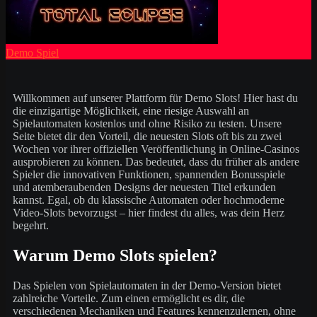
Demo Spiel
Willkommen auf unserer Plattform für Demo Slots! Hier hast du
die einzigartige Möglichkeit, eine riesige Auswahl an
Spielautomaten kostenlos und ohne Risiko zu testen. Unsere
Seite bietet dir den Vorteil, die neuesten Slots oft bis zu zwei
Wochen vor ihrer offiziellen Veröffentlichung in Online-Casinos
ausprobieren zu können. Das bedeutet, dass du früher als andere
Spieler die innovativen Funktionen, spannenden Bonusspiele
und atemberaubenden Designs der neuesten Titel erkunden
kannst. Egal, ob du klassische Automaten oder hochmoderne
Video-Slots bevorzugst – hier findest du alles, was dein Herz
begehrt.
Warum Demo Slots spielen?
Das Spielen von Spielautomaten in der Demo-Version bietet
zahlreiche Vorteile. Zum einen ermöglicht es dir, die
verschiedenen Mechaniken und Features kennenzulernen, ohne