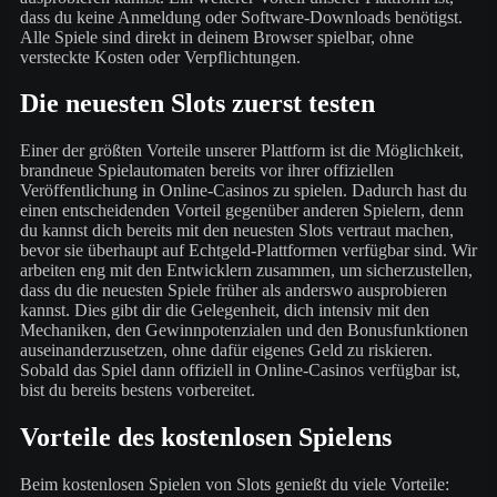
dass du keine Anmeldung oder Software-Downloads benötigst.
Alle Spiele sind direkt in deinem Browser spielbar, ohne
versteckte Kosten oder Verpflichtungen.
Die neuesten Slots zuerst testen
Einer der größten Vorteile unserer Plattform ist die Möglichkeit,
brandneue Spielautomaten bereits vor ihrer offiziellen
Veröffentlichung in Online-Casinos zu spielen. Dadurch hast du
einen entscheidenden Vorteil gegenüber anderen Spielern, denn
du kannst dich bereits mit den neuesten Slots vertraut machen,
bevor sie überhaupt auf Echtgeld-Plattformen verfügbar sind. Wir
arbeiten eng mit den Entwicklern zusammen, um sicherzustellen,
dass du die neuesten Spiele früher als anderswo ausprobieren
kannst. Dies gibt dir die Gelegenheit, dich intensiv mit den
Mechaniken, den Gewinnpotenzialen und den Bonusfunktionen
auseinanderzusetzen, ohne dafür eigenes Geld zu riskieren.
Sobald das Spiel dann offiziell in Online-Casinos verfügbar ist,
bist du bereits bestens vorbereitet.
Vorteile des kostenlosen Spielens
Beim kostenlosen Spielen von Slots genießt du viele Vorteile: