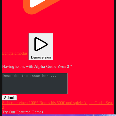
Echtgeldmodus
Demoversion
Having issues with
Alpha Gods: Zeus 2
?
Submit
Sicher dir einen 100% Bonus bis 500€ und spiele Alpha Gods: Zeus
2
Try Our Featured Games