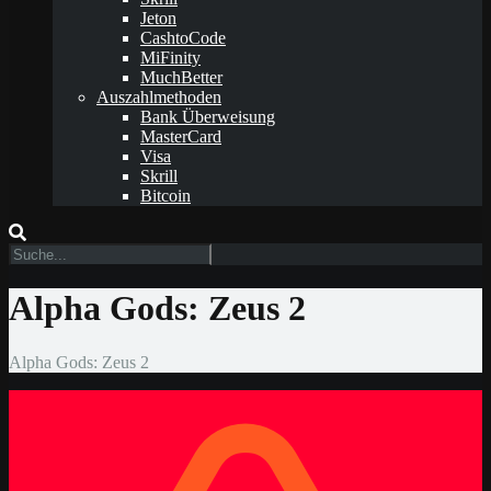
Jeton
CashtoCode
MiFinity
MuchBetter
Auszahlmethoden
Bank Überweisung
MasterCard
Visa
Skrill
Bitcoin
Alpha Gods: Zeus 2
Alpha Gods: Zeus 2