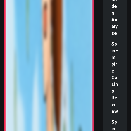
de
n
An
aly
se
Sp
inE
m
pir
e
Ca
sin
o
Re
vi
ew
Sp
in