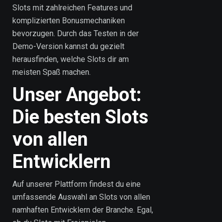
Slots mit zahlreichen Features und
komplizierten Bonusmechaniken
bevorzugen. Durch das Testen in der
Demo-Version kannst du gezielt
herausfinden, welche Slots dir am
meisten Spaß machen.
Unser Angebot:
Die besten Slots
von allen
Entwicklern
Auf unserer Plattform findest du eine
umfassende Auswahl an Slots von allen
namhaften Entwicklern der Branche. Egal,