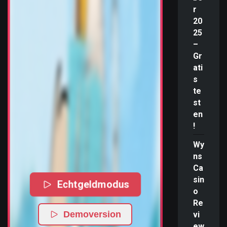
r
20
25
–
Gr
ati
s
te
st
en
!
Wy
ns
Ca
sin
Echtgeldmodus
o
Re
Demoversion
vi
ew