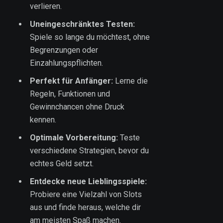
verlieren.
Uneingeschränktes Testen:
Spiele so lange du möchtest, ohne
Begrenzungen oder
Einzahlungspflichten.
Perfekt für Anfänger:
Lerne die
Regeln, Funktionen und
Gewinnchancen ohne Druck
kennen.
Optimale Vorbereitung:
Teste
verschiedene Strategien, bevor du
echtes Geld setzt.
Entdecke neue Lieblingsspiele:
Probiere eine Vielzahl von Slots
aus und finde heraus, welche dir
am meisten Spaß machen.