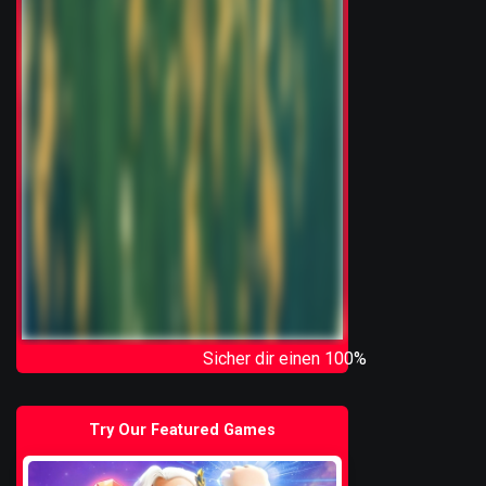
Sicher dir einen 100% Bonus bis 500€ und spiele Ai
Try Our Featured Games