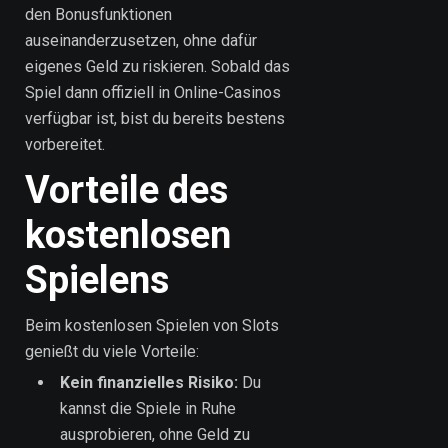
den Bonusfunktionen
auseinanderzusetzen, ohne dafür
eigenes Geld zu riskieren. Sobald das
Spiel dann offiziell in Online-Casinos
verfügbar ist, bist du bereits bestens
vorbereitet.
Vorteile des
kostenlosen
Spielens
Beim kostenlosen Spielen von Slots
genießt du viele Vorteile:
Kein finanzielles Risiko:
Du
kannst die Spiele in Ruhe
ausprobieren, ohne Geld zu