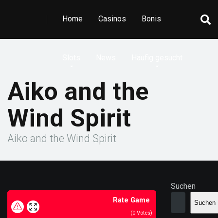
Home
Casinos
Bonis
Slots
News
Häufig gesucht
Aiko and the
Wind Spirit
Aiko and the Wind Spirit
Suchen
Rate Game
Suchen
(
0
Votes)