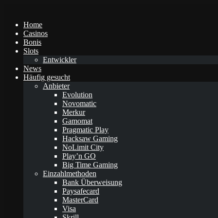
Home
Casinos
Bonis
Slots
Entwickler
News
Häufig gesucht
Anbieter
Evolution
Novomatic
Merkur
Gamomat
Pragmatic Play
Hacksaw Gaming
NoLimit City
Play’n GO
Big Time Gaming
Einzahlmethoden
Bank Überweisung
Paysafecard
MasterCard
Visa
Skrill