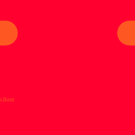
in Boost