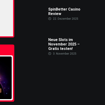
SpinBetter Casino
Review
22. Dezember 2025
Neue Slots im
November 2025 –
Gratis testen!
3. November 2025