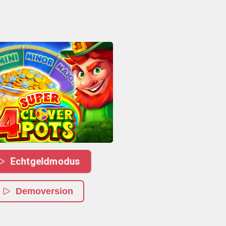
Echtgeldmodus
Demoversion