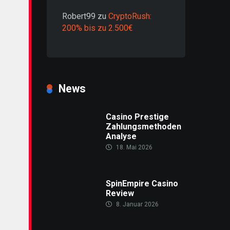
Robert99
zu
CryptoRush:
200% bis zu 2.500€
News
Casino Prestige
Zahlungsmethoden
Analyse
18. Mai 2026
SpinEmpire Casino
Review
8. Januar 2026