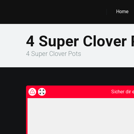
Home
4 Super Clover 
4 Super Clover Pots
Sicher dir einen