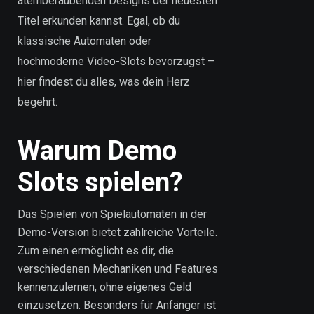
atemberaubenden Designs der neuesten
Titel erkunden kannst. Egal, ob du
klassische Automaten oder
hochmoderne Video-Slots bevorzugst –
hier findest du alles, was dein Herz
begehrt.
Warum Demo
Slots spielen?
Das Spielen von Spielautomaten in der
Demo-Version bietet zahlreiche Vorteile.
Zum einen ermöglicht es dir, die
verschiedenen Mechaniken und Features
kennenzulernen, ohne eigenes Geld
einzusetzen. Besonders für Anfänger ist