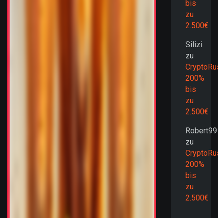
bis
zu
2.500€
Silizi
zu
CryptoRu
200%
bis
zu
2.500€
Robert99
zu
CryptoRu
200%
bis
zu
2.500€