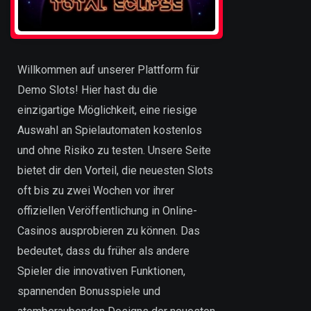
Willkommen auf unserer Plattform für
Demo Slots! Hier hast du die
einzigartige Möglichkeit, eine riesige
Auswahl an Spielautomaten kostenlos
und ohne Risiko zu testen. Unsere Seite
bietet dir den Vorteil, die neuesten Slots
oft bis zu zwei Wochen vor ihrer
offiziellen Veröffentlichung in Online-
Casinos ausprobieren zu können. Das
bedeutet, dass du früher als andere
Spieler die innovativen Funktionen,
spannenden Bonusspiele und