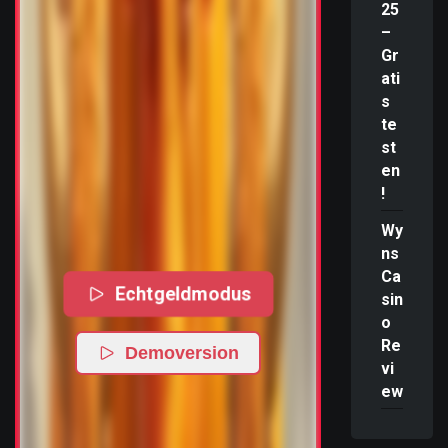
25
–
Gr
ati
s
te
st
en
!
Wy
ns
Ca
Echtgeldmodus
sin
o
Re
Demoversion
vi
ew