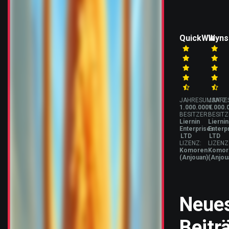
QuickWin
Wyns
JAHRESUMSATZ:
JAHRE
1.000.000€
1.000.
BESITZER:
BESITZ
Liernin
Liernin
Enterprises
Enterp
LTD
LTD
LIZENZ:
LIZENZ
Komoren
Komor
(Anjouan)
(Anjou
Neue
Beitr