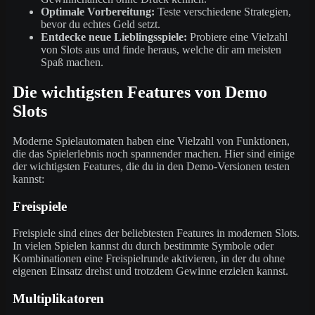
Optimale Vorbereitung:
Teste verschiedene Strategien,
bevor du echtes Geld setzt.
Entdecke neue Lieblingsspiele:
Probiere eine Vielzahl
von Slots aus und finde heraus, welche dir am meisten
Spaß machen.
Die wichtigsten Features von Demo
Slots
Moderne Spielautomaten haben eine Vielzahl von Funktionen,
die das Spielerlebnis noch spannender machen. Hier sind einige
der wichtigsten Features, die du in den Demo-Versionen testen
kannst:
Freispiele
Freispiele sind eines der beliebtesten Features in modernen Slots.
In vielen Spielen kannst du durch bestimmte Symbole oder
Kombinationen eine Freispielrunde aktivieren, in der du ohne
eigenen Einsatz drehst und trotzdem Gewinne erzielen kannst.
Multiplikatoren