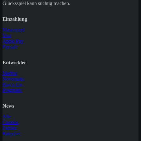
Glücksspiel kann süchtig machen.
Einzahlung
Mastercard
Visa
Apple Pay
Paysafe
Entwickler
Merkur
Novomatic
Play'n Go
Pragmatic
News
Alle
Casinos
Partner
Ratgeber