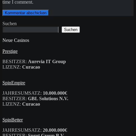
time I comment.
Suchen
Suchen
Neue Casinos
Prestige
BESITZER:
Aurevia IT Group
LIZENZ:
Curacao
SpinEmpire
JAHRESUMSATZ:
10.000.000€
BESITZER:
GBL Solutions N.V.
LIZENZ:
Curacao
SpinBetter
JAHRESUMSATZ:
20.000.000€
BESITZER:
Sprut Group B.V.