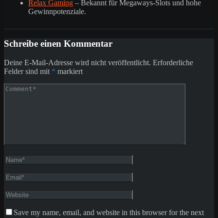
Relax Gaming
– Bekannt für Megaways-Slots und hohe
Gewinnpotenziale.
Schreibe einen Kommentar
Deine E-Mail-Adresse wird nicht veröffentlicht.
Erforderliche
Felder sind mit
*
markiert
Save my name, email, and website in this browser for the next