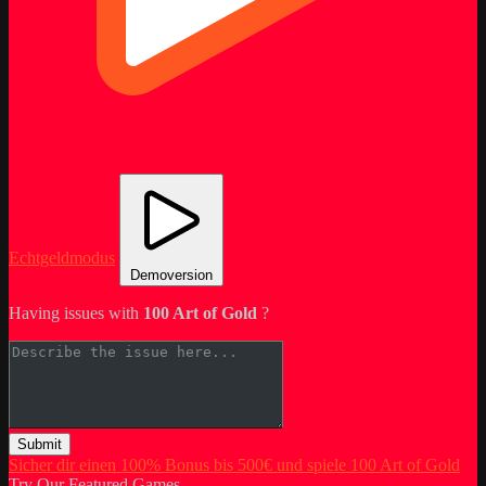
Echtgeldmodus
Demoversion
Having issues with
100 Art of Gold
?
Submit
Sicher dir einen 100% Bonus bis 500€ und spiele 100 Art of Gold
Try Our Featured Games