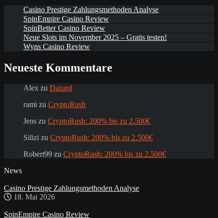
Casino Prestige Zahlungsmethoden Analyse
SpinEmpire Casino Review
SpinBetter Casino Review
Neue Slots im November 2025 – Gratis testen!
Wyns Casino Review
Neueste Kommentare
Alex
zu
Dazard
rami
zu
CryptoRush
Jens
zu
CryptoRush: 200% bis zu 2.500€
Silizi
zu
CryptoRush: 200% bis zu 2.500€
Robert99
zu
CryptoRush: 200% bis zu 2.500€
News
Casino Prestige Zahlungsmethoden Analyse
18. Mai 2026
SpinEmpire Casino Review