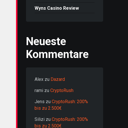
Wyns Casino Review
Neueste
Kommentare
Alex
zu
Dazard
rami
zu
CryptoRush
Jens
zu
CryptoRush: 200%
bis zu 2.500€
Silizi
zu
CryptoRush: 200%
bis zu 2.500€