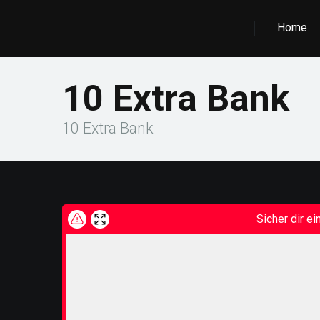
Home
10 Extra Bank
10 Extra Bank
Sicher dir einen 1