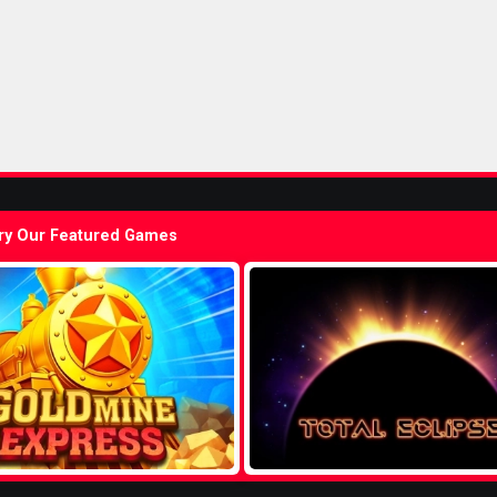
ry Our Featured Games