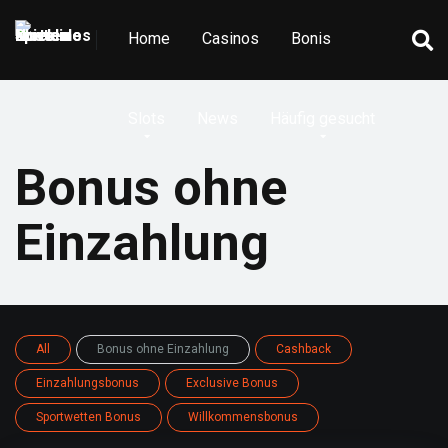
Home
Casinos
Bonis
Slots
News
Häufig gesucht
Bonus ohne
Einzahlung
All
Bonus ohne Einzahlung
Cashback
Einzahlungsbonus
Exclusive Bonus
Sportwetten Bonus
Willkommensbonus