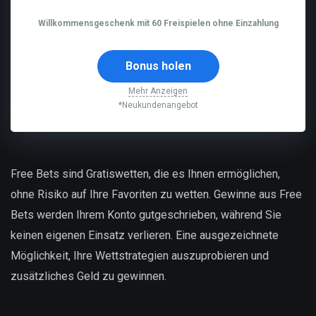
Willkommensgeschenk mit 60 Freispielen ohne Einzahlung
Bonus holen
Mehr Anzeigen
*Neukundenangebot
Free Bets sind Gratiswetten, die es Ihnen ermöglichen,
ohne Risiko auf Ihre Favoriten zu wetten. Gewinne aus Free
Bets werden Ihrem Konto gutgeschrieben, während Sie
keinen eigenen Einsatz verlieren. Eine ausgezeichnete
Möglichkeit, Ihre Wettstrategien auszuprobieren und
zusätzliches Geld zu gewinnen.