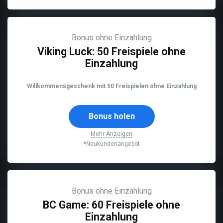
Bonus ohne Einzahlung
Viking Luck: 50 Freispiele ohne
Einzahlung
Willkommensgeschenk mit 50 Freispielen ohne Einzahlung
Bonus holen
Mehr Anzeigen
*Neukundenangebot
Bonus ohne Einzahlung
BC Game: 60 Freispiele ohne
Einzahlung