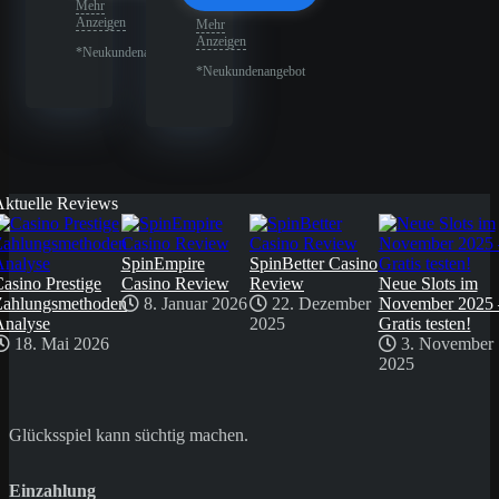
Mehr
Anzeigen
Mehr
Anzeigen
*Neukundenangebot
*Neukundenangebot
Aktuelle Reviews
SpinEmpire
SpinBetter Casino
asino Prestige
Casino Review
Review
Neue Slots im
Zahlungsmethoden
8. Januar 2026
22. Dezember
November 2025 
Analyse
2025
Gratis testen!
18. Mai 2026
3. November
2025
Glücksspiel kann süchtig machen.
Einzahlung