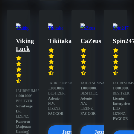
Viking
Tikitaka
CaZeus
Spin24
Luck
JAHRESUMSATZ:
JAHRESUMSATZ:
JAHRESUMS
1.000.000€
1.000.000€
1.000.000€
JAHRESUMSATZ:
BESITZER:
BESITZER:
BESITZER:
1.000.000€
Adonio
Adonio
Liernin
BESITZER:
N.V.
N.V.
Enterprises
NovaForge
LIZENZ:
LIZENZ:
LTD
Ltd
PACGOR
PACGOR
LIZENZ:
LIZENZ:
PAGCOR
Komoren
(Anjouan
Gaming)
Jetzt
Jetzt