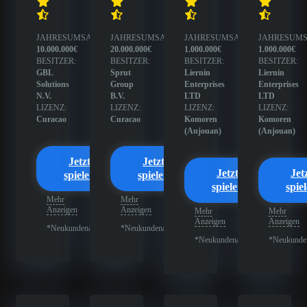
JAHRESUMSATZ:
JAHRESUMSATZ:
JAHRESUMSATZ:
JAHRESUMS
10.000.000€
20.000.000€
1.000.000€
1.000.000€
BESITZER:
BESITZER:
BESITZER:
BESITZER:
GBL
Sprut
Liernin
Liernin
Solutions
Group
Enterprises
Enterprises
N.V.
B.V.
LTD
LTD
LIZENZ:
LIZENZ:
LIZENZ:
LIZENZ:
Curacao
Curacao
Komoren
Komoren
(Anjouan)
(Anjouan)
Jetzt
Jetzt
Jetzt
Jet
spielen
spielen
spielen
spie
Mehr
Mehr
Anzeigen
Anzeigen
Mehr
Mehr
Anzeigen
Anzeigen
*Neukundenangebot
*Neukundenangebot
*Neukundenangebot
*Neukunde