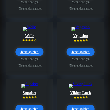
Mehr Anzeigen
Mehr Anzeigen
*Neukundenangebot
*Neukundenangebot
Welle
Vegasino
Jetzt spielen
Jetzt spielen
Mehr Anzeigen
Mehr Anzeigen
*Neukundenangebot
*Neukundenangebot
Supabet
Viking Luck
Jetzt spielen
Jetzt spielen