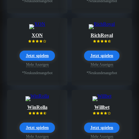
*Neukundenangebot
*Neukundenangebot
XON
RichRoyal
Jetzt spielen
Jetzt spielen
Mehr Anzeigen
Mehr Anzeigen
*Neukundenangebot
*Neukundenangebot
WinRolla
Willbet
Jetzt spielen
Jetzt spielen
Mehr Anzeigen
Mehr Anzeigen