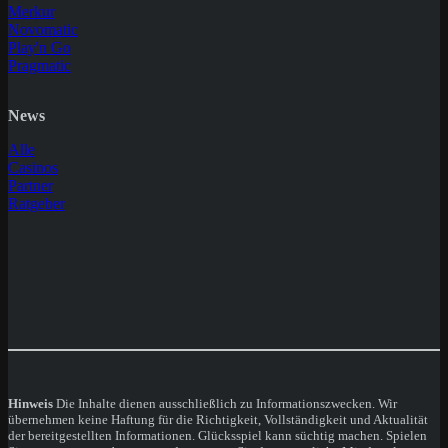
Merkur
Novomatic
Play'n Go
Pragmatic
News
Alle
Casinos
Partner
Ratgeber
Hinweis
Die Inhalte dienen ausschließlich zu Informationszwecken. Wir
übernehmen keine Haftung für die Richtigkeit, Vollständigkeit und Aktualität
der bereitgestellten Informationen. Glücksspiel kann süchtig machen. Spielen