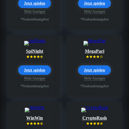
Jetzt spielen
Jetzt spielen
Mehr Anzeigen
Mehr Anzeigen
*Neukundenangebot
*Neukundenangebot
SpiNight
MegaPari
Jetzt spielen
Jetzt spielen
Mehr Anzeigen
Mehr Anzeigen
*Neukundenangebot
*Neukundenangebot
WinWin
CryptoRush