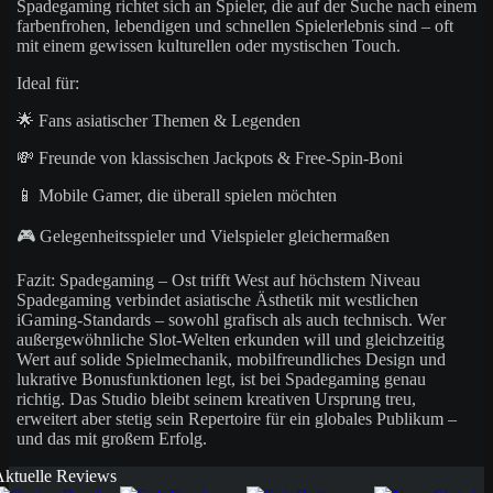
Spadegaming richtet sich an Spieler, die auf der Suche nach einem
farbenfrohen, lebendigen und schnellen Spielerlebnis sind – oft
mit einem gewissen kulturellen oder mystischen Touch.
Ideal für:
🌟 Fans asiatischer Themen & Legenden
💸 Freunde von klassischen Jackpots & Free-Spin-Boni
📱 Mobile Gamer, die überall spielen möchten
🎮 Gelegenheitsspieler und Vielspieler gleichermaßen
Fazit: Spadegaming – Ost trifft West auf höchstem Niveau
Spadegaming verbindet asiatische Ästhetik mit westlichen
iGaming-Standards – sowohl grafisch als auch technisch. Wer
außergewöhnliche Slot-Welten erkunden will und gleichzeitig
Wert auf solide Spielmechanik, mobilfreundliches Design und
lukrative Bonusfunktionen legt, ist bei Spadegaming genau
richtig. Das Studio bleibt seinem kreativen Ursprung treu,
erweitert aber stetig sein Repertoire für ein globales Publikum –
und das mit großem Erfolg.
Aktuelle Reviews