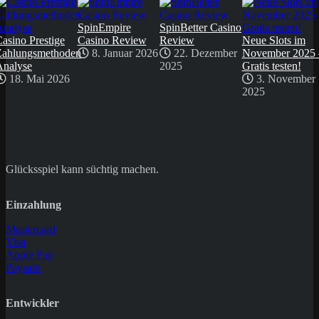
SpinEmpire
SpinBetter Casino
asino Prestige
Casino Review
Review
Neue Slots im
Zahlungsmethoden
8. Januar 2026
22. Dezember
November 2025 
Analyse
2025
Gratis testen!
18. Mai 2026
3. November
2025
Glücksspiel kann süchtig machen.
Einzahlung
Mastercard
Visa
Apple Pay
Paysafe
Entwickler