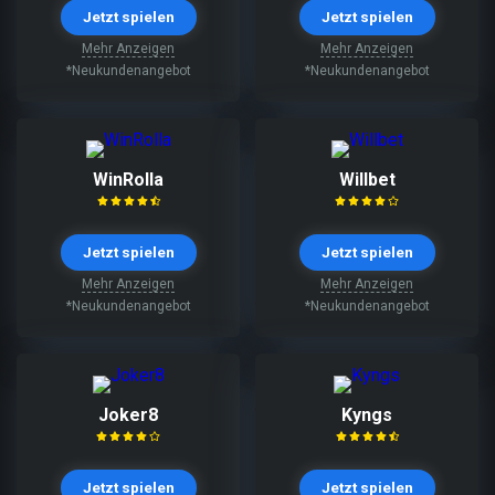
Jetzt spielen
Jetzt spielen
Mehr Anzeigen
Mehr Anzeigen
*Neukundenangebot
*Neukundenangebot
WinRolla
Willbet
Jetzt spielen
Jetzt spielen
Mehr Anzeigen
Mehr Anzeigen
*Neukundenangebot
*Neukundenangebot
Joker8
Kyngs
Jetzt spielen
Jetzt spielen