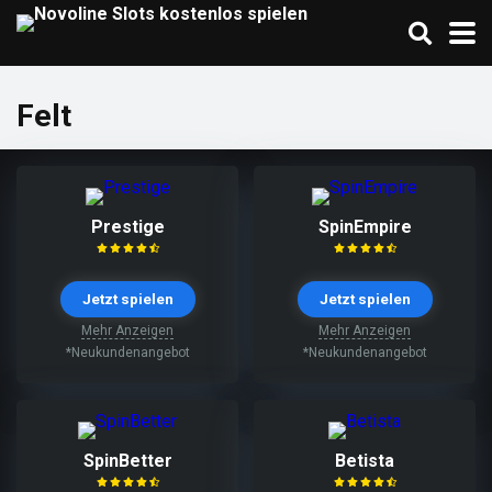
Felt
Prestige
SpinEmpire
Jetzt spielen
Jetzt spielen
Mehr Anzeigen
Mehr Anzeigen
*Neukundenangebot
*Neukundenangebot
SpinBetter
Betista