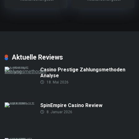
Aktuelle Reviews
Casino Prestige Zahlungsmethoden
Analyse
18. Mai 2026
SpinEmpire Casino Review
8. Januar 2026