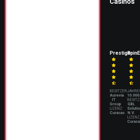
Casinos
Prestige
Spin
BESITZER:
JAHRE
Aurevia
10.000
IT
BESITZ
Group
GBL
LIZENZ:
Soluti
Curacao
N.V.
LIZENZ
Curac