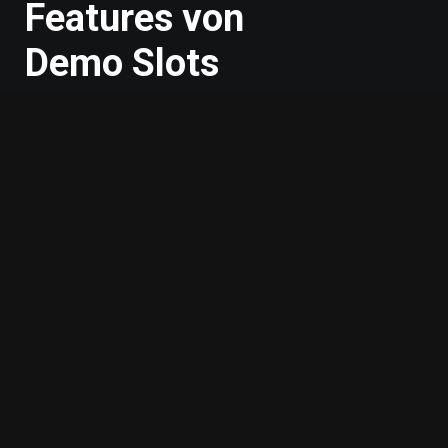
Features von
Demo Slots
Moderne Spielautomaten haben eine
Vielzahl von Funktionen, die das
Spielerlebnis noch spannender machen.
Hier sind einige der wichtigsten
Features, die du in den Demo-Versionen
testen kannst:
Freispiele
Freispiele sind eines der beliebtesten
Features in modernen Slots. In vielen
Spielen kannst du durch bestimmte
Symbole oder Kombinationen eine
Freispielrunde aktivieren, in der du ohne