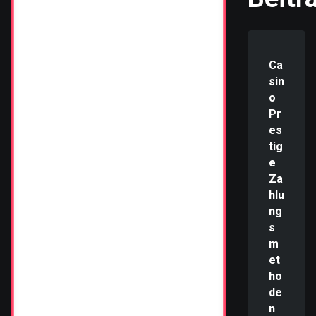
Ca
sin
o
Pr
es
tig
e
Za
hlu
ng
s
m
et
ho
de
n