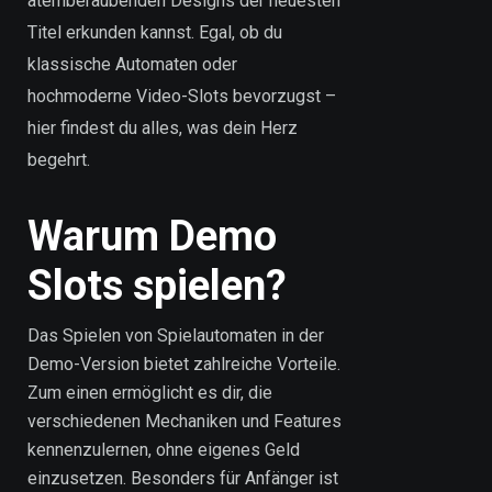
atemberaubenden Designs der neuesten
Titel erkunden kannst. Egal, ob du
klassische Automaten oder
hochmoderne Video-Slots bevorzugst –
hier findest du alles, was dein Herz
begehrt.
Warum Demo
Slots spielen?
Das Spielen von Spielautomaten in der
Demo-Version bietet zahlreiche Vorteile.
Zum einen ermöglicht es dir, die
verschiedenen Mechaniken und Features
kennenzulernen, ohne eigenes Geld
einzusetzen. Besonders für Anfänger ist