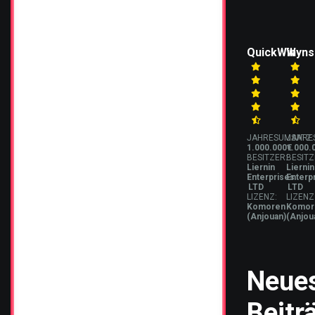
QuickWin
Wyns
JAHRESUMSATZ:
JAHRE
1.000.000€
1.000.
BESITZER:
BESITZ
Liernin
Liernin
Enterprises
Enterp
LTD
LTD
LIZENZ:
LIZENZ
Komoren
Komor
(Anjouan)
(Anjou
Neue
Beitr