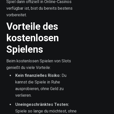
Spiel dann offiziell in Online-Casinos
verfügbar ist, bist du bereits bestens
vorbereitet.
Vorteile des
kostenlosen
Spielens
Beim kostenlosen Spielen von Slots
genießt du viele Vorteile:
Kein finanzielles Risiko:
Du
kannst die Spiele in Ruhe
ausprobieren, ohne Geld zu
verlieren.
Uneingeschränktes Testen:
Spiele so lange du möchtest, ohne