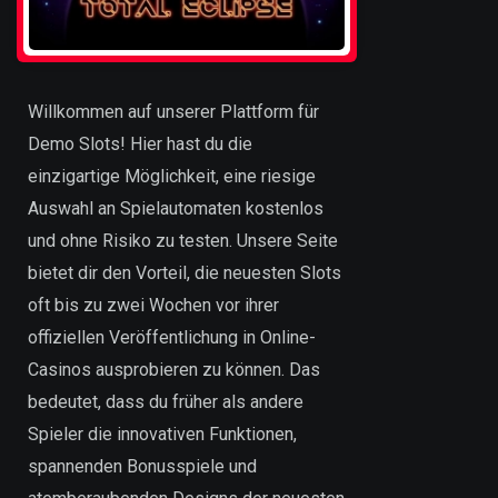
Willkommen auf unserer Plattform für
Demo Slots! Hier hast du die
einzigartige Möglichkeit, eine riesige
Auswahl an Spielautomaten kostenlos
und ohne Risiko zu testen. Unsere Seite
bietet dir den Vorteil, die neuesten Slots
oft bis zu zwei Wochen vor ihrer
offiziellen Veröffentlichung in Online-
Casinos ausprobieren zu können. Das
bedeutet, dass du früher als andere
Spieler die innovativen Funktionen,
spannenden Bonusspiele und