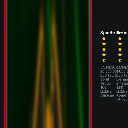
SpinBetter
Betis
JAHRESUMSATZ:
JAHRE
20.000.000€
1.000.
BESITZER:
BESITZ
Sprut
Liernin
Group
Enterp
B.V.
LTD
LIZENZ:
LIZENZ
Curacao
Komor
(Anjou