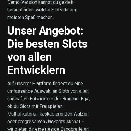
Demo-Version kannst du gezielt
herausfinden, welche Slots dir am
meisten Spaß machen.
Unser Angebot:
Die besten Slots
von allen
Entwicklern
Auf unserer Plattform findest du eine
umfassende Auswahl an Slots von allen
namhaften Entwicklern der Branche. Egal,
ob du Slots mit Freispielen,
Multiplikatoren, kaskadierenden Walzen
oder progressiven Jackpots suchst –
wir bieten dir eine riesige Bandbreite an