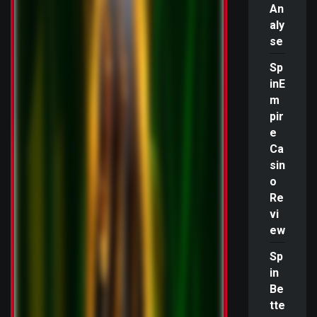
An
aly
se
Sp
inE
m
pir
e
Ca
sin
o
Re
vi
ew
Sp
in
Be
tte