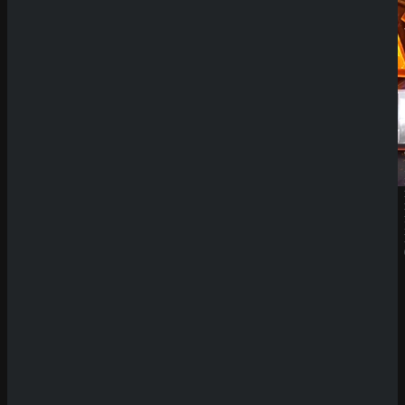
Neueste
Beiträge
Casino
Prestige