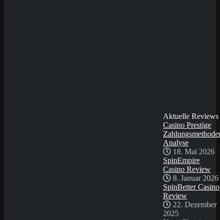
18. Mai 2026
SpinEmpire Casino
Review
8. Januar 2026
SpinBetter Casino
Review
22. Dezember
2025
Neue Slots im
November 2025 –
Gratis testen!
3. November
2025
Aktuelle Reviews
Casino Prestige
Demo Spiel
Zahlungsmethode
Analyse
18. Mai 2026
SpinEmpire
Casino Review
8. Januar 2026
SpinBetter Casino
Review
22. Dezember
2025