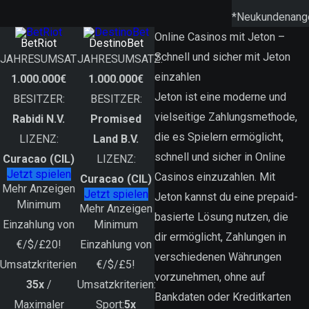
*Neukundenang
Online Casinos mit Jeton –
BetRiot
DestinoBet
Schnell und sicher mit Jeton
JAHRESUMSATZ:
JAHRESUMSATZ:
einzahlen
1.000.000€
1.000.000€
Jeton ist eine moderne und
BESITZER:
BESITZER:
vielseitige Zahlungsmethode,
Rabidi N.V.
Promised
die es Spielern ermöglicht,
LIZENZ:
Land B.V.
schnell und sicher in Online
Curacao (CIL)
LIZENZ:
Jetzt spielen
Casinos einzuzahlen. Mit
Curacao (CIL)
Mehr Anzeigen
Jetzt spielen
Jeton kannst du eine prepaid-
Minimum
Mehr Anzeigen
basierte Lösung nutzen, die
Einzahlung von
Minimum
dir ermöglicht, Zahlungen in
€/$/£20!
Einzahlung von
verschiedenen Währungen
Umsatzkriterien:
€/$/£5!
vorzunehmen, ohne auf
35x
/
Umsatzkriterien:
Bankdaten oder Kreditkarten
Maximaler
Sport:
5x