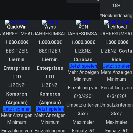
18+
*Neukundenang
QuickWin
Wyns
XON
RichRoyal
JAHRESUMSATZ:
JAHRESUMSATZ:
JAHRESUMSATZ:
JAHRESUMSAT
1.000.000€
1.000.000€
1.000.000€
1.000.000€
BESITZER:
BESITZER:
LIZENZ:
LIZENZ:
Costa
Liernin
Liernin
Curacao
Rica
Jetzt spielen
Jetzt spielen
Enterprises
Enterprises
Mehr Anzeigen
Mehr Anzeigen
LTD
LTD
Minimum
Minimum
LIZENZ:
LIZENZ:
Einzahlung von
Einzahlung von
Komoren
Komoren
€/$/£20!
€/$/£20!
(Anjouan)
(Anjouan)
Umsatzkriterien:
Umsatzkriterien
Jetzt spielen
Jetzt spielen
35x
/
35x
/
Mehr Anzeigen
Mehr Anzeigen
Minimum
Minimum
Maximaler
Maximaler
Einzahlung von
Einzahlung von
Einsatz:
5€
Einsatz:
5€