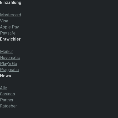
Einzahlung
Mastercard
Visa
Apple Pay
Paysafe
Entwickler
Merkur
Novomatic
Play'n Go
Pragmatic
News
Alle
Casinos
Partner
Ratgeber