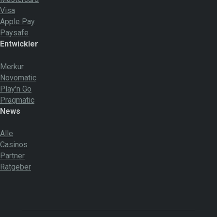
Visa
Apple Pay
Paysafe
Entwickler
Merkur
Novomatic
Play'n Go
Pragmatic
News
Alle
Casinos
Partner
Ratgeber