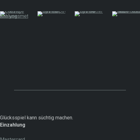
Casino
SpinEmpire
SpinBetter
Prestige
Casino
Casino
Zahlungsmethoden
Review
Review
Analyse
8.
22.
Januar
Dezember
2026
2025
18.
Mai
2026
Glücksspiel kann süchtig machen.
Einzahlung
Mastercard