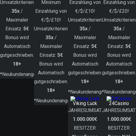
Umsatzkriterien:
Minimum
Einzahlung von
Einzahlung von
35x
/
Einzahlung von
€/$/£10!
€/$/£20!
Maximaler
€/$/£10!
Umsatzkriterien:
Umsatzkriterien
Einsatz:
5€
Umsatzkriterien:
35x
/
35x
/
Bonus wird
35x
/
Maximaler
Maximaler
Automatisch
Maximaler
Einsatz:
5€
Einsatz:
5€
gutgeschrieben.
Einsatz:
5€
Bonus wird
Bonus wird
18+
Bonus wird
Automatisch
Automatisch
Automatisch
gutgeschrieben.
gutgeschrieben.
*Neukundenangebot
gutgeschrieben.
18+
18+
18+
*Neukundenangebot
*Neukundenang
*Neukundenangebot
Viking Luck
24Casino
JAHRESUMSATZ:
JAHRESUMSAT
1.000.000€
1.000.000€
BESITZER:
BESITZER: